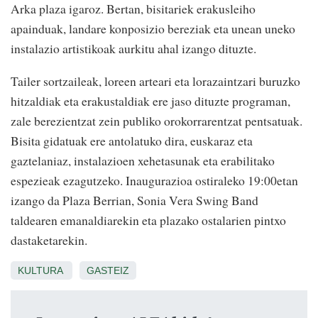
Arka plaza igaroz. Bertan, bisitariek erakusleiho
apainduak, landare konposizio bereziak eta unean uneko
instalazio artistikoak aurkitu ahal izango dituzte.
Tailer sortzaileak, loreen arteari eta lorazaintzari buruzko
hitzaldiak eta erakustaldiak ere jaso dituzte programan,
zale berezientzat zein publiko orokorrarentzat pentsatuak.
Bisita gidatuak ere antolatuko dira, euskaraz eta
gaztelaniaz, instalazioen xehetasunak eta erabilitako
espezieak ezagutzeko. Inaugurazioa ostiraleko 19:00etan
izango da Plaza Berrian, Sonia Vera Swing Band
taldearen emanaldiarekin eta plazako ostalarien pintxo
dastaketarekin.
KULTURA
GASTEIZ