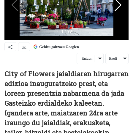
Gehitu gaitzazu Googlen
Entzun
Itzuli
City of Flowers jaialdiaren hirugarren
edizioa inauguratzeko prest, eta
loreen presentzia nabarmena da jada
Gasteizko erdialdeko kaleetan.
Igandera arte, maiatzaren 24ra arte
iraungo du jaialdiak, erakusketa,
tailer, hitzaldi eta bestelakoekin.