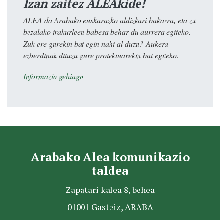
Izan zaitez ALEAkide!
ALEA da Arabako euskarazko aldizkari bakarra, eta zu
bezalako irakurleen babesa behar du aurrera egiteko.
Zuk ere gurekin bat egin nahi al duzu? Aukera
ezberdinak dituzu gure proiektuarekin bat egiteko.
Informazio gehiago
Arabako Alea komunikazio
taldea
Zapatari kalea 8, behea
01001 Gasteiz, ARABA