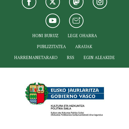
HONI BURUZ
LEGE OHARRA
PUBLIZITATEA
ARAUAK
HARREMANETARAKO
RSS
EGIN ALEAKIDE