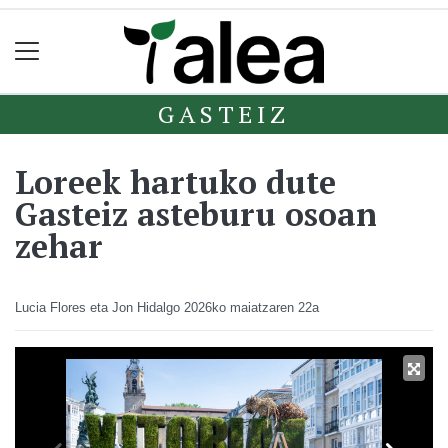
GASTEIZ
Loreek hartuko dute
Gasteiz asteburu osoan
zehar
Lucia Flores eta Jon Hidalgo
2026ko maiatzaren 22a