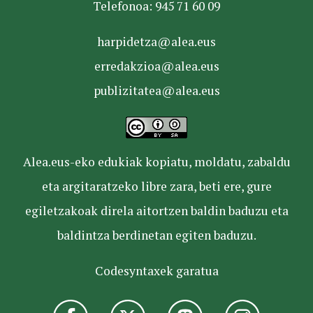
Telefonoa: 945 71 60 09
harpidetza@alea.eus
erredakzioa@alea.eus
publizitatea@alea.eus
Alea.eus-eko edukiak kopiatu, moldatu, zabaldu
eta argitaratzeko libre zara, beti ere, gure
egiletzakoak direla aitortzen baldin baduzu eta
baldintza berdinetan egiten baduzu.
Codesyntaxek garatua