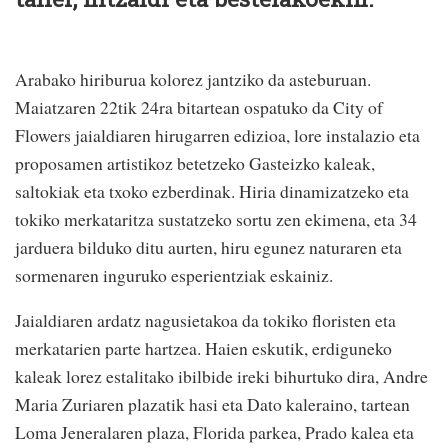
Arabako hiriburua kolorez jantziko da asteburuan.
Maiatzaren 22tik 24ra bitartean ospatuko da City of
Flowers jaialdiaren hirugarren edizioa, lore instalazio eta
proposamen artistikoz betetzeko Gasteizko kaleak,
saltokiak eta txoko ezberdinak. Hiria dinamizatzeko eta
tokiko merkataritza sustatzeko sortu zen ekimena, eta 34
jarduera bilduko ditu aurten, hiru egunez naturaren eta
sormenaren inguruko esperientziak eskainiz.
Jaialdiaren ardatz nagusietakoa da tokiko floristen eta
merkatarien parte hartzea. Haien eskutik, erdiguneko
kaleak lorez estalitako ibilbide ireki bihurtuko dira, Andre
Maria Zuriaren plazatik hasi eta Dato kaleraino, tartean
Loma Jeneralaren plaza, Florida parkea, Prado kalea eta