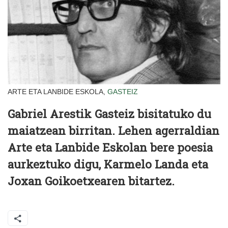
ARTE ETA LANBIDE ESKOLA,
GASTEIZ
Gabriel Arestik Gasteiz bisitatuko du
maiatzean birritan. Lehen agerraldian
Arte eta Lanbide Eskolan bere poesia
aurkeztuko digu, Karmelo Landa eta
Joxan Goikoetxearen bitartez.