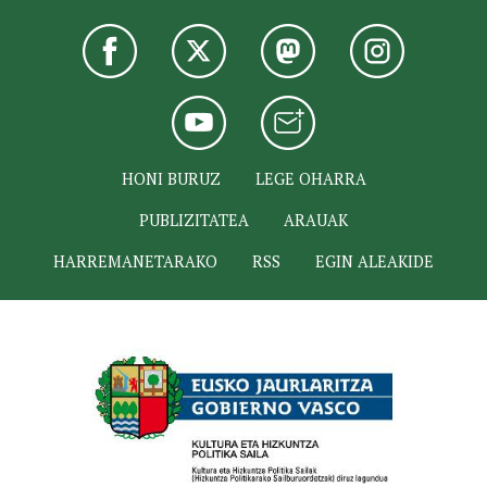
HONI BURUZ
LEGE OHARRA
PUBLIZITATEA
ARAUAK
HARREMANETARAKO
RSS
EGIN ALEAKIDE