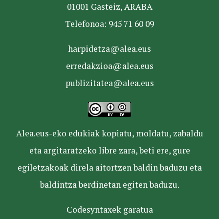
01001 Gasteiz, ARABA
Telefonoa: 945 71 60 09
harpidetza@alea.eus
erredakzioa@alea.eus
publizitatea@alea.eus
Alea.eus-eko edukiak kopiatu, moldatu, zabaldu
eta argitaratzeko libre zara, beti ere, gure
egiletzakoak direla aitortzen baldin baduzu eta
baldintza berdinetan egiten baduzu.
Codesyntaxek garatua