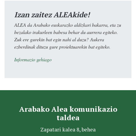
Izan zaitez ALEAkide!
ALEA da Arabako euskarazko aldizkari bakarra, eta zu
bezalako irakurleen babesa behar du aurrera egiteko.
Zuk ere gurekin bat egin nahi al duzu? Aukera
ezberdinak dituzu gure proiektuarekin bat egiteko.
Informazio gehiago
Arabako Alea komunikazio
taldea
Zapatari kalea 8, behea