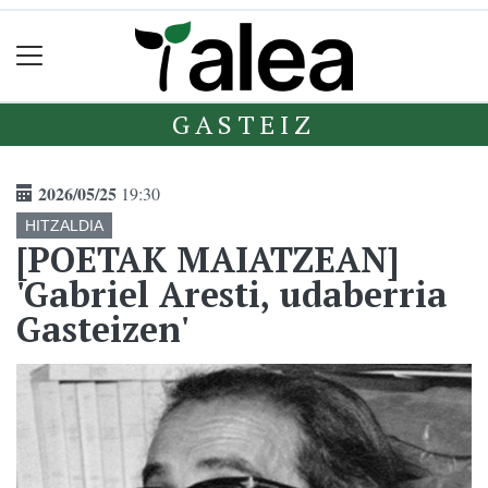
GASTEIZ
2026/05/25
19:30
HITZALDIA
[POETAK MAIATZEAN]
'Gabriel Aresti, udaberria
Gasteizen'