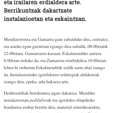
eta irailaren erdialdera arte.
Berrikuntzak dakartzate
instalazioetan eta eskaintzan.
Mendizorrotza eta Gamarra gaur zabalduko dira, ostiralez,
eta asteko egun guztietan egongo dira zabalik, 08:00etatik
22:00etara. Gamarraren kasuan, Eskalmendiko sarrera
8:00etan irekiko da, eta Zumarren etorbidekoa 10:00etan;
lehen bi orduetan Eskalmenditik soilik sartu ahal izango
da. Instalazioetako igerilekuen ordutegiak aldakorrak
izango dira, epeka, uda bukaera arte.
Denboraldiak berrikuntza ugari dakartza. Mendiko
instalazioetan
pedilubio
ak eta igerileku olinpikoko
hondartza erabat berritu dira, material sintetikoarekin,