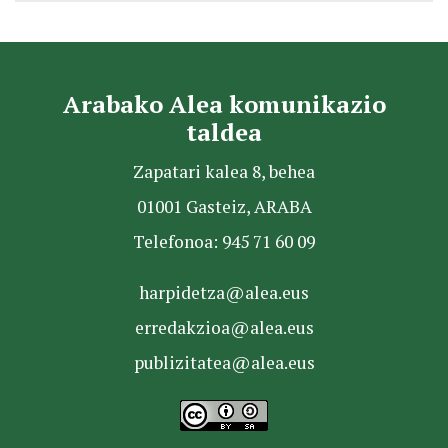
Arabako Alea komunikazio
taldea
Zapatari kalea 8, behea
01001 Gasteiz, ARABA
Telefonoa: 945 71 60 09
harpidetza@alea.eus
erredakzioa@alea.eus
publizitatea@alea.eus