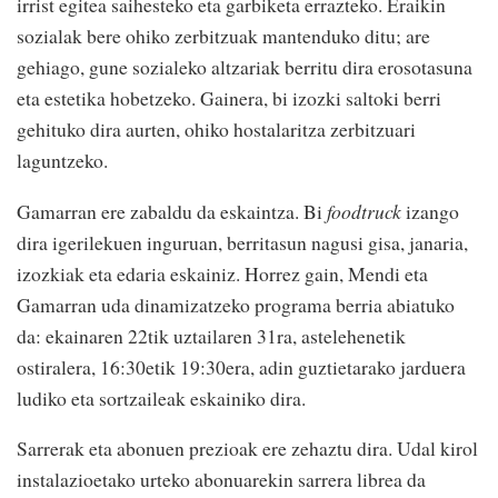
irrist egitea saihesteko eta garbiketa errazteko. Eraikin
sozialak bere ohiko zerbitzuak mantenduko ditu; are
gehiago, gune sozialeko altzariak berritu dira erosotasuna
eta estetika hobetzeko. Gainera, bi izozki saltoki berri
gehituko dira aurten, ohiko hostalaritza zerbitzuari
laguntzeko.
Gamarran ere zabaldu da eskaintza. Bi
foodtruck
izango
dira igerilekuen inguruan, berritasun nagusi gisa, janaria,
izozkiak eta edaria eskainiz. Horrez gain, Mendi eta
Gamarran uda dinamizatzeko programa berria abiatuko
da: ekainaren 22tik uztailaren 31ra, astelehenetik
ostiralera, 16:30etik 19:30era, adin guztietarako jarduera
ludiko eta sortzaileak eskainiko dira.
Sarrerak eta abonuen prezioak ere zehaztu dira. Udal kirol
instalazioetako urteko abonuarekin sarrera librea da