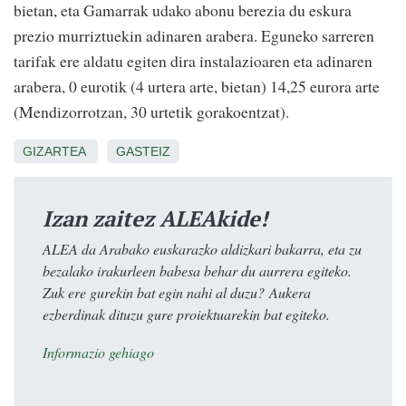
bietan, eta Gamarrak udako abonu berezia du eskura
prezio murriztuekin adinaren arabera. Eguneko sarreren
tarifak ere aldatu egiten dira instalazioaren eta adinaren
arabera, 0 eurotik (4 urtera arte, bietan) 14,25 eurora arte
(Mendizorrotzan, 30 urtetik gorakoentzat).
GIZARTEA
GASTEIZ
Izan zaitez ALEAkide!
ALEA da Arabako euskarazko aldizkari bakarra, eta zu
bezalako irakurleen babesa behar du aurrera egiteko.
Zuk ere gurekin bat egin nahi al duzu? Aukera
ezberdinak dituzu gure proiektuarekin bat egiteko.
Informazio gehiago