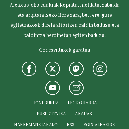
Alea.eus-eko edukiak kopiatu, moldatu, zabaldu
eta argitaratzeko libre zara, beti ere, gure
egiletzakoak direla aitortzen baldin baduzu eta
baldintza berdinetan egiten baduzu.
Codesyntaxek garatua
HONI BURUZ
LEGE OHARRA
PUBLIZITATEA
ARAUAK
HARREMANETARAKO
RSS
EGIN ALEAKIDE