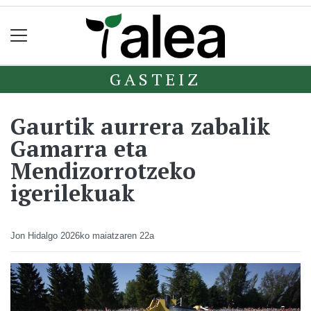
GASTEIZ
Gaurtik aurrera zabalik
Gamarra eta
Mendizorrotzeko
igerilekuak
Jon Hidalgo
2026ko maiatzaren 22a