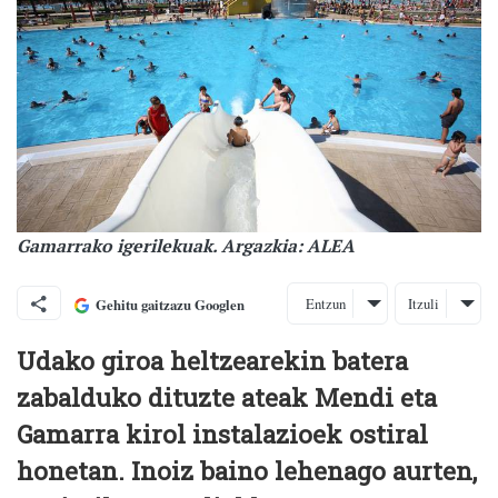
Gamarrako igerilekuak. Argazkia: ALEA
Entzun
Itzuli
Gehitu gaitzazu Googlen
Udako giroa heltzearekin batera
zabalduko dituzte ateak Mendi eta
Gamarra kirol instalazioek ostiral
honetan. Inoiz baino lehenago aurten,