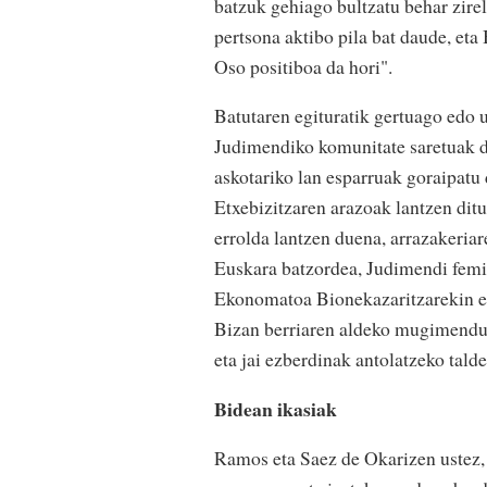
batzuk gehiago bultzatu behar zire
pertsona aktibo pila bat daude, eta
Oso positiboa da hori".
Batutaren egituratik gertuago edo 
Judimendiko komunitate saretuak d
askotariko lan esparruak goraipatu 
Etxebizitzaren arazoak lantzen ditu
errolda lantzen duena, arrazakeria
Euskara batzordea, Judimendi femin
Ekonomatoa Bionekazaritzarekin e
Bizan berriaren aldeko mugimendua
eta jai ezberdinak antolatzeko tal
Bidean ikasiak
Ramos eta Saez de Okarizen ustez, 