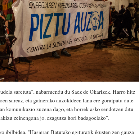
audela saretuta", nabarmendu du Saez de Okarizek. Harro hitz
oen sareaz, eta gainerako auzokideen lana ere goraipatu dute.
an komunikazio zuzena dago, eta horrek asko sendotzen ditu
dakizu zeinengana jo, ezagutza hori badagoelako".
ko ibilbidea. "Hasieran Batutako egituratik ikusten zen gauza