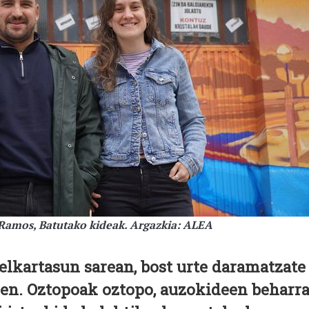
 Ramos, Batutako kideak. Argazkia: ALEA
lkartasun sarean, bost urte daramatzate
zen. Oztopoak oztopo, auzokideen beharr