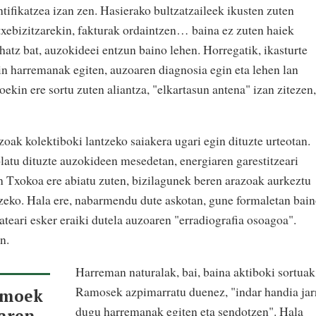
ifikatzea izan zen. Hasierako bultzatzaileek ikusten zuten
txebizitzarekin, fakturak ordaintzen… baina ez zuten haiek
atz bat, auzokideei entzun baino lehen. Horregatik, ikasturte
in harremanak egiten, auzoaren diagnosia egin eta lehen lan
kin ere sortu zuten aliantza, "elkartasun antena" izan zitezen,
zoak kolektiboki lantzeko saiakera ugari egin dituzte urteotan.
latu dituzte auzokideen mesedetan, energiaren garestitzeari
n Txokoa ere abiatu zuten, bizilagunek beren arazoak aurkeztu
zeko. Hala ere, nabarmendu dute askotan, gune formaletan bain
ateari esker eraiki dutela auzoaren "erradiografia osoagoa".
n.
Harreman naturalak, bai, baina aktiboki sortuak
Ramosek azpimarratu duenez, "indar handia jar
itmoek
dugu harremanak egiten eta sendotzen". Hala
taren