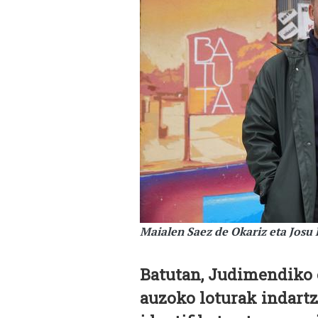
Maialen Saez de Okariz eta Josu
Batutan, Judimendiko e
auzoko loturak indart