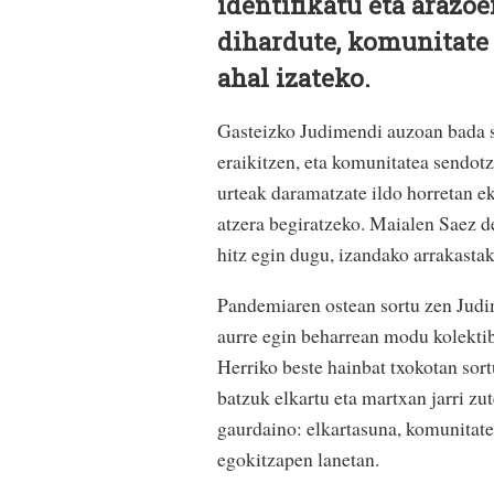
identifikatu eta arazo
dihardute, komunitate 
ahal izateko.
Gasteizko Judimendi auzoan bada s
eraikitzen, eta komunitatea sendotz
urteak daramatzate ildo horretan ek
atzera begiratzeko. Maialen Saez 
hitz egin dugu, izandako arrakastak
Pandemiaren ostean sortu zen Judi
aurre egin beharrean modu kolektib
Herriko beste hainbat txokotan sort
batzuk elkartu eta martxan jarri zu
gaurdaino: elkartasuna, komunitate
egokitzapen lanetan.