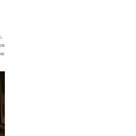
k,
men
ste