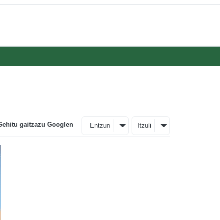
Gehitu gaitzazu Googlen
Entzun
Itzuli