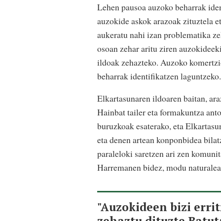
Lehen pausoa auzoko beharrak ident
auzokide askok arazoak zituztela e
aukeratu nahi izan problematika zeh
osoan zehar aritu ziren auzokideek
ildoak zehazteko. Auzoko komertzioe
beharrak identifikatzen laguntzeko.
Elkartasunaren ildoaren baitan, ara
Hainbat tailer eta formakuntza anto
buruzkoak esaterako, eta Elkartasu
eta denen artean konponbidea bilat
paraleloki saretzen ari zen komunit
Harremanen bidez, modu naturalea
"Auzokideen bizi err
zehaztu dituzte Batu