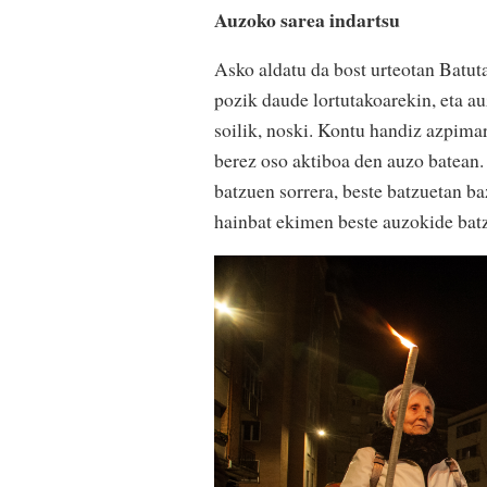
Auzoko sarea indartsu
Asko aldatu da bost urteotan Batuta
pozik daude lortutakoarekin, eta au
soilik, noski. Kontu handiz azpimar
berez oso aktiboa den auzo batean.
batzuen sorrera, beste batzuetan b
hainbat ekimen beste auzokide batz