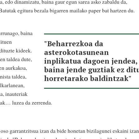
la, edo dinamizatu, baina gaur egun sarea asko zabaldu da,
 Batutak egitura bezala bigarren mailako paper bat hartzen du.
urrunago, baina
ituen
"Beharrezkoa da
dituzte kideek.
asterokotasunean
en taldea dute,
inplikatua dagoen jendea,
ren aurkakoa,
baina jende guztiak ez dit
ista taldea,
horretarako baldintzak"
lkarlanean,
, inauteriak
deak… luzea da zerrenda.
oso garrantzitsua izan da bide honetan bizilagunei eskaini iza