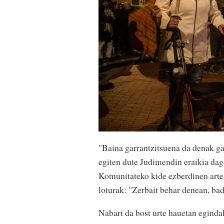
"Baina garrantzitsuena da denak g
egiten dute Judimendin eraikia dag
Komunitateko kide ezberdinen arte
loturak: "Zerbait behar denean, ba
Nabari da bost urte hauetan eginda