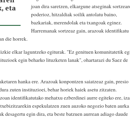
joan dira saretzen, elkargune atseginak sortzear
, eta
poderioz, hitzaldiak soilik antolatu baino,
bazkariak, merendolak eta txangoak eginez.
Harremanak sortzeaz gain, arazoak identifikatu
an die horrek.
dizkie elkar laguntzeko egiturak. "Ez genituen komunitatetik eg
ituzioek egin beharko lituzketen lanak", ohartarazi du Saez de
aketaren hanka ere. Arazoak konpontzen saiatzeaz gain, presio
dura zuten instituzioei, behar horiek haiek asetu zitzaten.
uzoan identifikatutako mehatxu ezberdinei aurre egiteko ere, iz
o etxebizitzarekin espekulatzen zuen auzoko negozio baten aurka
uk desagertu egin dira, eta beste batzuen aurrean adiago daude