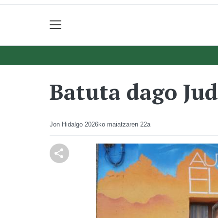
Batuta dago Ju
Jon Hidalgo
2026ko maiatzaren 22a