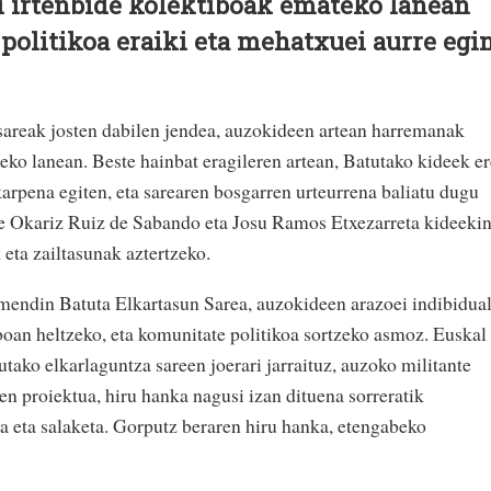
ei irtenbide kolektiboak emateko lanean
politikoa eraiki eta mehatxuei aurre egi
areak josten dabilen jendea, auzokideen artean harremanak
eko lanean. Beste hainbat eragileren artean, Batutako kideek er
arpena egiten, eta sarearen bosgarren urteurrena baliatu dugu
de Okariz Ruiz de Sabando eta Josu Ramos Etxezarreta kideeki
 eta zailtasunak aztertzeko.
mendin Batuta Elkartasun Sarea, auzokideen arazoei indibidua
oan heltzeko, eta komunitate politikoa sortzeko asmoz. Euskal
utako elkarlaguntza sareen joerari jarraituz, auzoko militante
ten proiektua, hiru hanka nagusi izan dituena sorreratik
a eta salaketa. Gorputz beraren hiru hanka, etengabeko