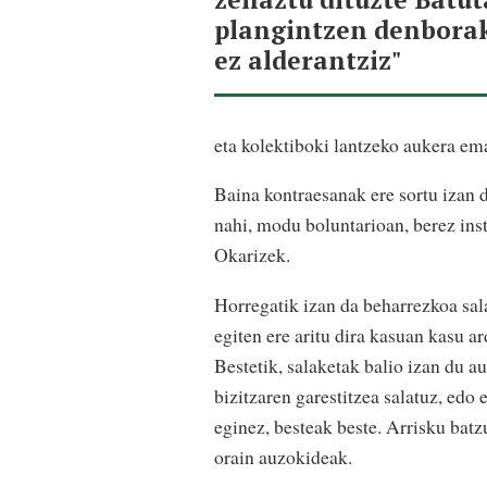
plangintzen denborak
ez alderantziz"
eta kolektiboki lantzeko aukera em
Baina kontraesanak ere sortu izan 
nahi, modu boluntarioan, berez inst
Okarizek.
Horregatik izan da beharrezkoa sal
egiten ere aritu dira kasuan kasu ar
Bestetik, salaketak balio izan du a
bizitzaren garestitzea salatuz, ed
eginez, besteak beste. Arrisku batz
orain auzokideak.