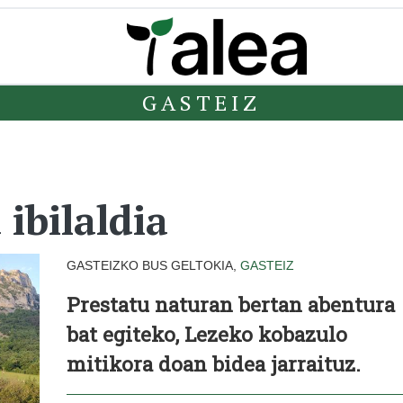
GASTEIZ
ibilaldia
GASTEIZKO BUS GELTOKIA,
GASTEIZ
Prestatu naturan bertan abentura
bat egiteko, Lezeko kobazulo
mitikora doan bidea jarraituz.