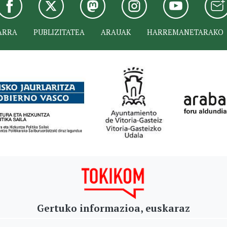
ARRA
PUBLIZITATEA
ARAUAK
HARREMANETARAKO
Gertuko informazioa, euskaraz