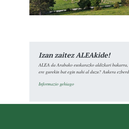
Izan zaitez ALEAkide!
ALEA da Arabako euskarazko aldizkari bakarra, e
ere gurekin bat egin nahi al duzu? Aukera ezberdi
Informazio gehiago