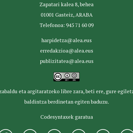
Zapatari kalea 8, behea
01001 Gasteiz, ARABA
Telefonoa: 945 71 60 09
harpidetza@alea.eus
erredakzioa@alea.eus
publizitatea@alea.eus
baldu eta argitaratzeko libre zara, beti ere, gure egile
baldintza berdinetan egiten baduzu.
Codesyntaxek garatua