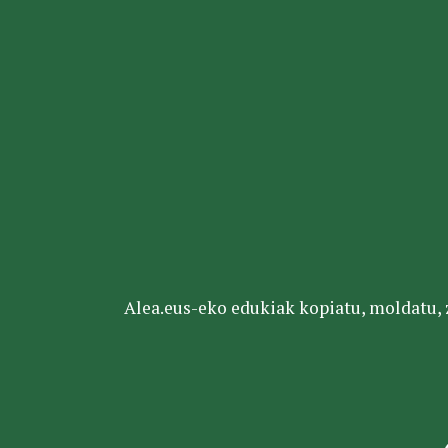
Alea.eus-eko edukiak kopiatu, moldatu, za