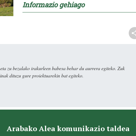
Informazio gehiago
ta zu bezalako irakurleen babesa behar du aurrera egiteko. Zuk
nak dituzu gure proiektuarekin bat egiteko.
Arabako Alea komunikazio taldea