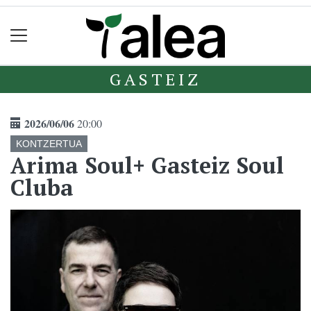
GASTEIZ
2026/06/06
20:00
KONTZERTUA
Arima Soul+ Gasteiz Soul
Cluba