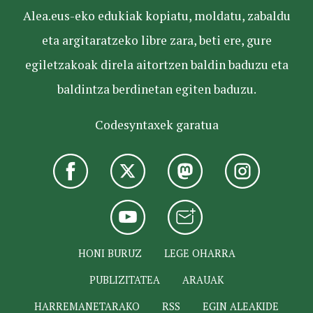
Alea.eus-eko edukiak kopiatu, moldatu, zabaldu
eta argitaratzeko libre zara, beti ere, gure
egiletzakoak direla aitortzen baldin baduzu eta
baldintza berdinetan egiten baduzu.
Codesyntaxek garatua
HONI BURUZ
LEGE OHARRA
PUBLIZITATEA
ARAUAK
HARREMANETARAKO
RSS
EGIN ALEAKIDE