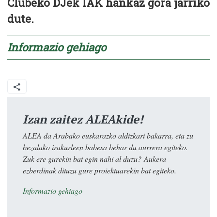
Clubeko DJek IAK hankaz gora jarriko
dute.
Informazio gehiago
Izan zaitez ALEAkide!
ALEA da Arabako euskarazko aldizkari bakarra, eta zu
bezalako irakurleen babesa behar du aurrera egiteko.
Zuk ere gurekin bat egin nahi al duzu? Aukera
ezberdinak dituzu gure proiektuarekin bat egiteko.
Informazio gehiago