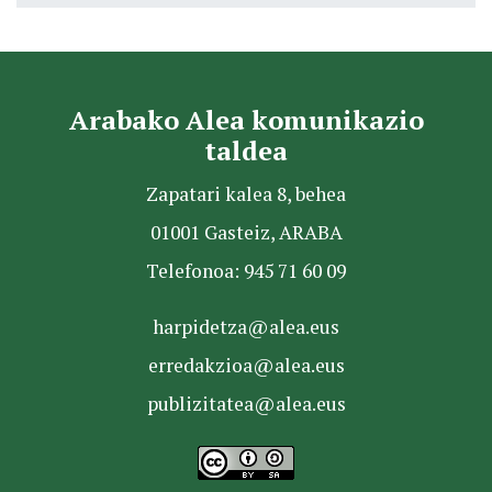
Arabako Alea komunikazio
taldea
Zapatari kalea 8, behea
01001 Gasteiz, ARABA
Telefonoa: 945 71 60 09
harpidetza@alea.eus
erredakzioa@alea.eus
publizitatea@alea.eus