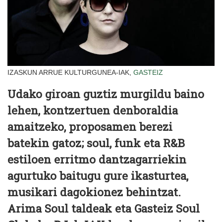
IZASKUN ARRUE KULTURGUNEA-IAK,
GASTEIZ
Udako giroan guztiz murgildu baino
lehen, kontzertuen denboraldia
amaitzeko, proposamen berezi
batekin gatoz; soul, funk eta R&B
estiloen erritmo dantzagarriekin
agurtuko baitugu gure ikasturtea,
musikari dagokionez behintzat.
Arima Soul taldeak eta Gasteiz Soul