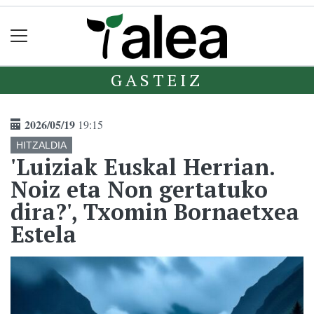
GASTEIZ
2026/05/19
19:15
HITZALDIA
'Luiziak Euskal Herrian.
Noiz eta Non gertatuko
dira?', Txomin Bornaetxea
Estela