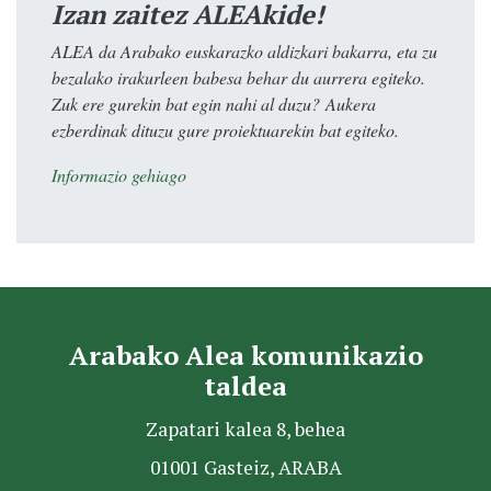
Izan zaitez ALEAkide!
ALEA da Arabako euskarazko aldizkari bakarra, eta zu
bezalako irakurleen babesa behar du aurrera egiteko.
Zuk ere gurekin bat egin nahi al duzu? Aukera
ezberdinak dituzu gure proiektuarekin bat egiteko.
Informazio gehiago
Arabako Alea komunikazio
taldea
Zapatari kalea 8, behea
01001 Gasteiz, ARABA