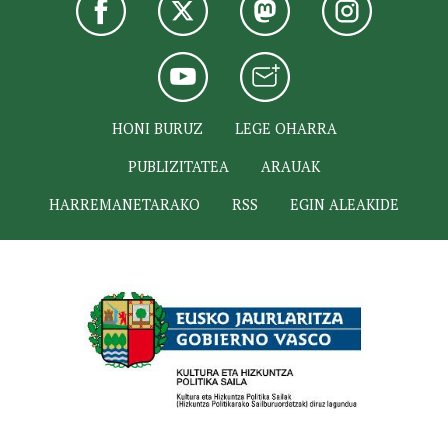
HONI BURUZ
LEGE OHARRA
PUBLIZITATEA
ARAUAK
HARREMANETARAKO
RSS
EGIN ALEAKIDE