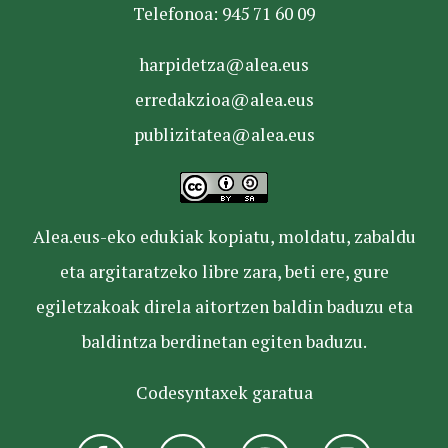
Telefonoa: 945 71 60 09
harpidetza@alea.eus
erredakzioa@alea.eus
publizitatea@alea.eus
Alea.eus-eko edukiak kopiatu, moldatu, zabaldu
eta argitaratzeko libre zara, beti ere, gure
egiletzakoak direla aitortzen baldin baduzu eta
baldintza berdinetan egiten baduzu.
Codesyntaxek garatua