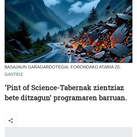
BASAJAUN GARAGARDOTEGIA, FORONDAKO ATARIA 20,
GASTEIZ
'Pint of Science-Tabernak zientziaz
bete ditzagun' programaren barruan.