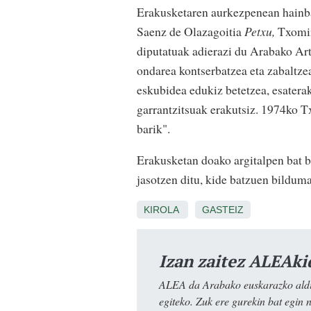
Erakusketaren aurkezpenean hainbat 
Saenz de Olazagoitia
Petxu,
Txomin
diputatuak adierazi du Arabako Ar
ondarea kontserbatzea eta zabaltze
eskubidea edukiz betetzea, esatera
garrantzitsuak erakutsiz. 1974ko T
barik".
Erakusketan doako argitalpen bat 
jasotzen ditu, kide batzuen bilduma
KIROLA
GASTEIZ
Izan zaitez ALEAki
ALEA da Arabako euskarazko aldiz
egiteko. Zuk ere gurekin bat egin 