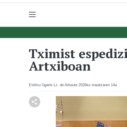
Tximist espediz
Artxiboan
Estitxu Ugarte Lz. de Arkaute
2026ko maiatzaren 14a