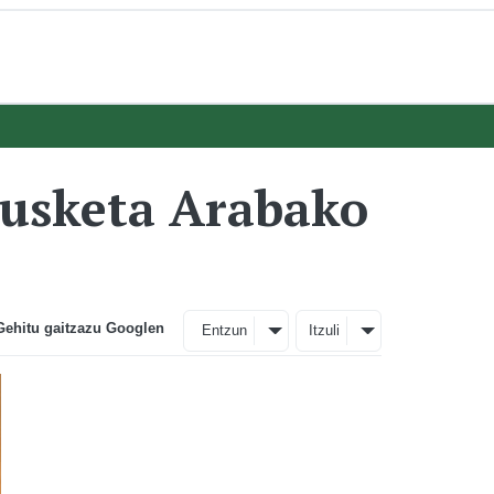
kusketa Arabako
Gehitu gaitzazu Googlen
Entzun
Itzuli