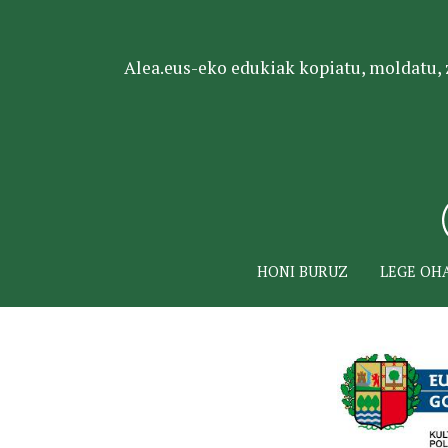
Alea.eus-eko edukiak kopiatu, moldatu, za
HONI BURUZ
LEGE OH