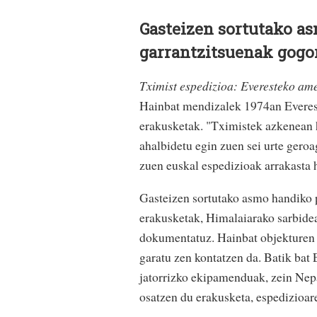
Gasteizen sortutako a
garrantzitsuenak gogo
Tximist espedizioa: Everesteko am
Hainbat mendizalek 1974an Everest
erakusketak. "Tximistek azkenean he
ahalbidetu egin zuen sei urte geroa
zuen euskal espedizioak arrakasta h
Gasteizen sortutako asmo handiko p
erakusketak, Himalaiarako sarbidea
dokumentatuz. Hainbat objekturen 
garatu zen kontatzen da. Batik b
jatorrizko ekipamenduak, zein Nep
osatzen du erakusketa, espedizioar