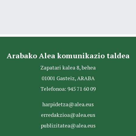
Arabako Alea komunikazio taldea
Zapatari kalea 8, behea
01001 Gasteiz, ARABA
Telefonoa: 945 71 60 09
harpidetza@alea.eus
erredakzioa@alea.eus
publizitatea@alea.eus