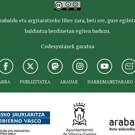
baldu eta argitaratzeko libre zara, beti ere, gure egile
baldintza berdinetan egiten baduzu.
Codesyntaxek garatua
ARRA
PUBLIZITATEA
ARAUAK
HARREMANETARAKO