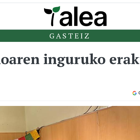
GASTEIZ
ioaren inguruko era