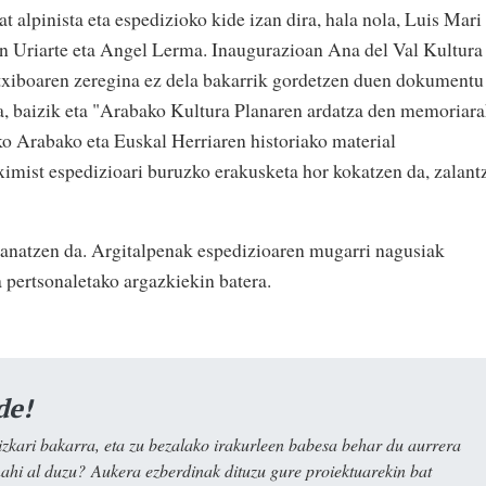
alpinista eta espedizioko kide izan dira, hala nola, Luis Mari
 Uriarte eta Angel Lerma. Inaugurazioan Ana del Val Kultura
txiboaren zeregina ez dela bakarrik gordetzen duen dokumentu
a, baizik eta "Arabako Kultura Planaren ardatza den memoriar
ko Arabako eta Euskal Herriaren historiako material
ximist espedizioari buruzko erakusketa hor kokatzen da, zalant
banatzen da. Argitalpenak espedizioaren mugarri nagusiak
 pertsonaletako argazkiekin batera.
de!
kari bakarra, eta zu bezalako irakurleen babesa behar du aurrera
nahi al duzu? Aukera ezberdinak dituzu gure proiektuarekin bat