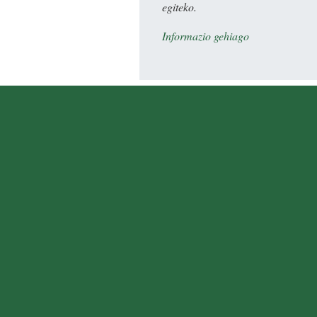
egiteko.
Informazio gehiago