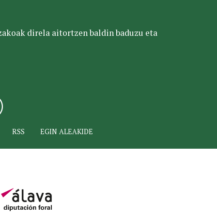
tzakoak direla aitortzen baldin baduzu eta
RSS
EGIN ALEAKIDE