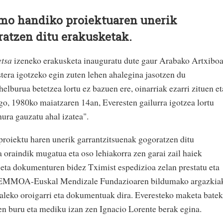
smo handiko proiektuaren unerik
ratzen ditu erakusketak.
etsa
izeneko erakusketa inauguratu dute gaur Arabako Artxiboa
era igotzeko egin zuten lehen ahalegina jasotzen du
lburua betetzea lortu ez bazuen ere, oinarriak ezarri zituen et
go, 1980ko maiatzaren 14an, Everesten gailurra igotzea lortu
ura gauzatu ahal izatea".
roiektu haren unerik garrantzitsuenak gogoratzen ditu
 oraindik mugatua eta oso lehiakorra zen garai zail haiek
eta dokumenturen bidez Tximist espedizioa zelan prestatu eta
at EMMOA-Euskal Mendizale Fundazioaren bildumako argazkia
aleko oroigarri eta dokumentuak dira. Everesteko maketa batek
en buru eta mediku izan zen Ignacio Lorente berak egina.