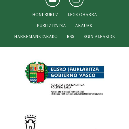
HONI BURUZ
LEGE OHARRA
PUBLIZITATEA
ARAUAK
HARREMANETARAKO
RSS
EGIN ALEAKIDE