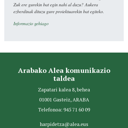
Zuk ere gurekin bat egin nahi al duzu? Aukera
ezberdinak dituzu gure proiektuarekin bat egiteko.
Informazio gehiago
Arabako Alea komunikazio
taldea
Zapatari kalea 8, behea
01001 Gasteiz, ARABA
Telefonoa: 945 71 60 09
harpidetza@alea.eus