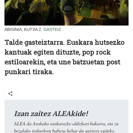
ABISINIA, KUTXA 2,
GASTEIZ
Talde gasteiztarra. Euskara hutsezko
kantuak egiten dituzte, pop rock
estiloarekin, eta une batzuetan post
punkari tiraka.
Izan zaitez ALEAkide!
ALEA da Arabako euskarazko aldizkari bakarra, eta zu
bezalako irakurleen babesa behar du aurrera egiteko.