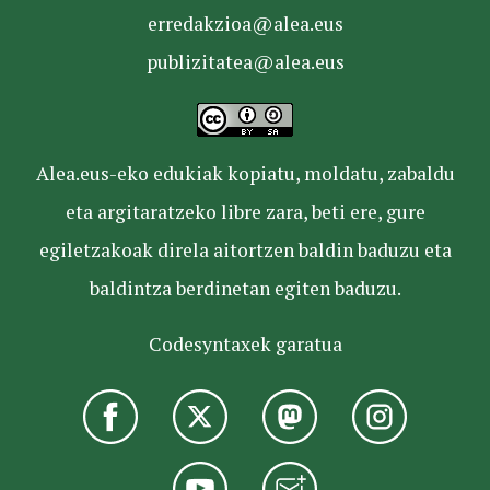
erredakzioa@alea.eus
publizitatea@alea.eus
Alea.eus-eko edukiak kopiatu, moldatu, zabaldu
eta argitaratzeko libre zara, beti ere, gure
egiletzakoak direla aitortzen baldin baduzu eta
baldintza berdinetan egiten baduzu.
Codesyntaxek garatua