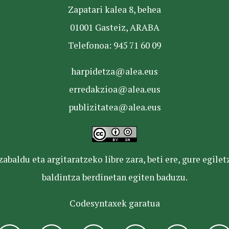
Zapatari kalea 8, behea
01001 Gasteiz, ARABA
Telefonoa: 945 71 60 09
harpidetza@alea.eus
erredakzioa@alea.eus
publizitatea@alea.eus
baldu eta argitaratzeko libre zara, beti ere, gure egile
baldintza berdinetan egiten baduzu.
Codesyntaxek garatua