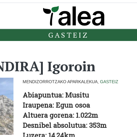
GASTEIZ
DIRA] Igoroin
MENDIZORROTZAKO APARKALEKUA,
GASTEIZ
Abiapuntua:
Musitu
Iraupena:
Egun osoa
Altuera gorena:
1.022m
Desnibel absolutua:
353m
Luzera:
14,24km