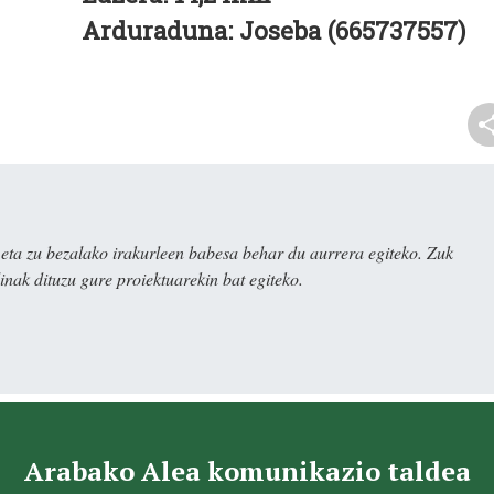
Arduraduna:
Joseba (665737557)
ta zu bezalako irakurleen babesa behar du aurrera egiteko. Zuk
nak dituzu gure proiektuarekin bat egiteko.
Arabako Alea komunikazio taldea