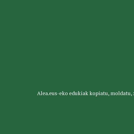
Alea.eus-eko edukiak kopiatu, moldatu, za