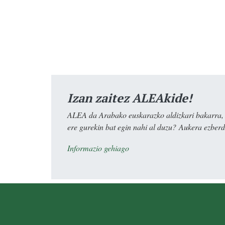
Izan zaitez ALEAkide!
ALEA da Arabako euskarazko aldizkari bakarra, e
ere gurekin bat egin nahi al duzu? Aukera ezberdi
Informazio gehiago