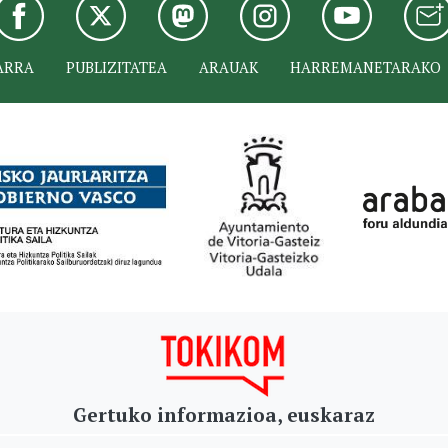
ARRA
PUBLIZITATEA
ARAUAK
HARREMANETARAKO
Gertuko informazioa, euskaraz