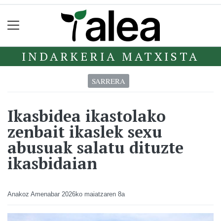
INDARKERIA MATXISTA
SARRERA
Ikasbidea ikastolako
zenbait ikaslek sexu
abusuak salatu dituzte
ikasbidaian
Anakoz Amenabar
2026ko maiatzaren 8a