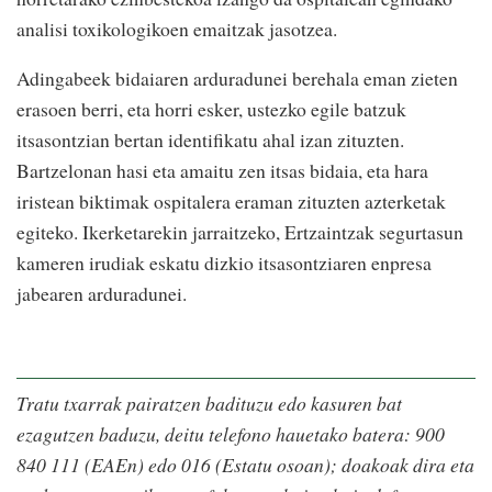
analisi toxikologikoen emaitzak jasotzea.
Adingabeek bidaiaren arduradunei berehala eman zieten
erasoen berri, eta horri esker, ustezko egile batzuk
itsasontzian bertan identifikatu ahal izan zituzten.
Bartzelonan hasi eta amaitu zen itsas bidaia, eta hara
iristean biktimak ospitalera eraman zituzten azterketak
egiteko. Ikerketarekin jarraitzeko, Ertzaintzak segurtasun
kameren irudiak eskatu dizkio itsasontziaren enpresa
jabearen arduradunei.
Tratu txarrak pairatzen badituzu edo kasuren bat
ezagutzen baduzu, deitu telefono hauetako batera: 900
840 111 (EAEn) edo 016 (Estatu osoan); doakoak dira eta