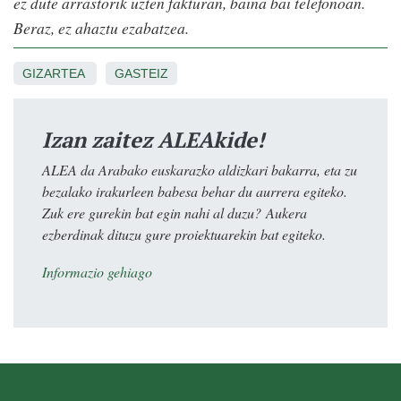
ez dute arrastorik uzten fakturan, baina bai telefonoan.
Beraz, ez ahaztu ezabatzea.
GIZARTEA
GASTEIZ
Izan zaitez ALEAkide!
ALEA da Arabako euskarazko aldizkari bakarra, eta zu
bezalako irakurleen babesa behar du aurrera egiteko.
Zuk ere gurekin bat egin nahi al duzu? Aukera
ezberdinak dituzu gure proiektuarekin bat egiteko.
Informazio gehiago