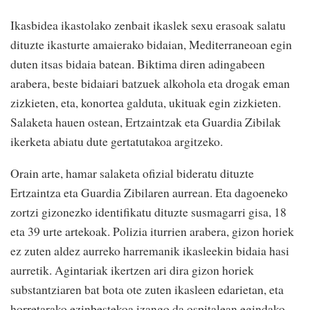
Ikasbidea ikastolako zenbait ikaslek sexu erasoak salatu
dituzte ikasturte amaierako bidaian, Mediterraneoan egin
duten itsas bidaia batean. Biktima diren adingabeen
arabera, beste bidaiari batzuek alkohola eta drogak eman
zizkieten, eta, konortea galduta, ukituak egin zizkieten.
Salaketa hauen ostean, Ertzaintzak eta Guardia Zibilak
ikerketa abiatu dute gertatutakoa argitzeko.
Orain arte, hamar salaketa ofizial bideratu dituzte
Ertzaintza eta Guardia Zibilaren aurrean. Eta dagoeneko
zortzi gizonezko identifikatu dituzte susmagarri gisa, 18
eta 39 urte artekoak. Polizia iturrien arabera, gizon horiek
ez zuten aldez aurreko harremanik ikasleekin bidaia hasi
aurretik. Agintariak ikertzen ari dira gizon horiek
substantziaren bat bota ote zuten ikasleen edarietan, eta
horretarako ezinbestekoa izango da ospitalean egindako