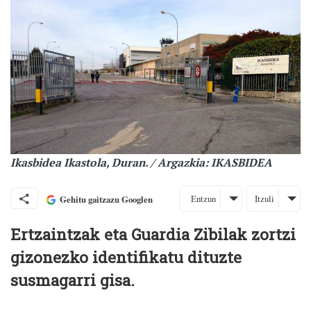
Ikasbidea Ikastola, Duran. / Argazkia: IKASBIDEA
Entzun
Itzuli
Gehitu gaitzazu Googlen
Ertzaintzak eta Guardia Zibilak zortzi
gizonezko identifikatu dituzte
susmagarri gisa.