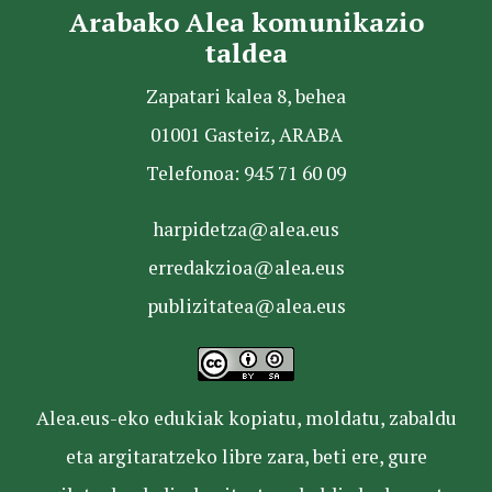
Arabako Alea komunikazio
taldea
Zapatari kalea 8, behea
01001 Gasteiz, ARABA
Telefonoa: 945 71 60 09
harpidetza@alea.eus
erredakzioa@alea.eus
publizitatea@alea.eus
Alea.eus-eko edukiak kopiatu, moldatu, zabaldu
eta argitaratzeko libre zara, beti ere, gure