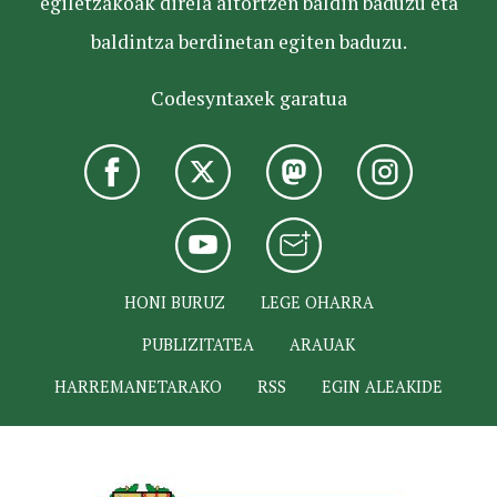
egiletzakoak direla aitortzen baldin baduzu eta
baldintza berdinetan egiten baduzu.
Codesyntaxek garatua
HONI BURUZ
LEGE OHARRA
PUBLIZITATEA
ARAUAK
HARREMANETARAKO
RSS
EGIN ALEAKIDE