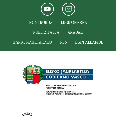
HONI BURUZ
LEGE OHARRA
PUBLIZITATEA
ARAUAK
HARREMANETARAKO
RSS
EGIN ALEAKIDE