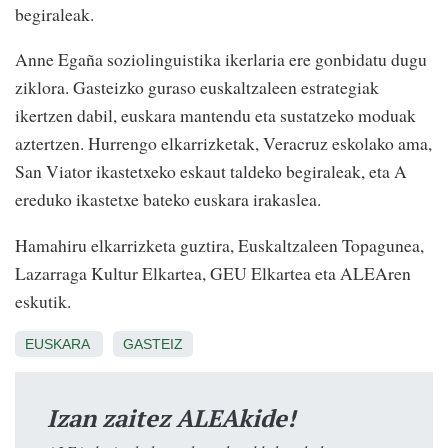
begiraleak.
Anne Egaña soziolinguistika ikerlaria ere gonbidatu dugu
ziklora. Gasteizko guraso euskaltzaleen estrategiak
ikertzen dabil, euskara mantendu eta sustatzeko moduak
aztertzen. Hurrengo elkarrizketak, Veracruz eskolako ama,
San Viator ikastetxeko eskaut taldeko begiraleak, eta A
ereduko ikastetxe bateko euskara irakaslea.
Hamahiru elkarrizketa guztira, Euskaltzaleen Topagunea,
Lazarraga Kultur Elkartea, GEU Elkartea eta ALEAren
eskutik.
EUSKARA
GASTEIZ
Izan zaitez ALEAkide!