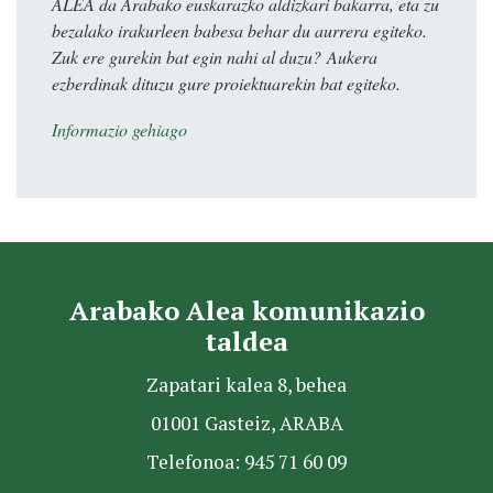
ALEA da Arabako euskarazko aldizkari bakarra, eta zu
bezalako irakurleen babesa behar du aurrera egiteko.
Zuk ere gurekin bat egin nahi al duzu? Aukera
ezberdinak dituzu gure proiektuarekin bat egiteko.
Informazio gehiago
Arabako Alea komunikazio
taldea
Zapatari kalea 8, behea
01001 Gasteiz, ARABA
Telefonoa: 945 71 60 09