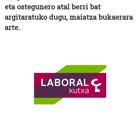
eta ostegunero atal berri bat
argitaratuko dugu, maiatza bukaerara
arte.