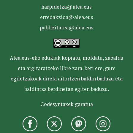
harpidetza@alea.eus
erredakzioa@alea.eus
publizitatea@alea.eus
Alea.eus-eko edukiak kopiatu, moldatu, zabaldu
eta argitaratzeko libre zara, beti ere, gure
egiletzakoak direla aitortzen baldin baduzu eta
baldintza berdinetan egiten baduzu.
Codesyntaxek garatua