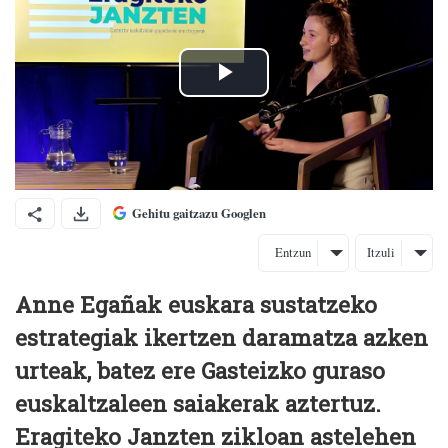
Gehitu gaitzazu Googlen
Entzun
Itzuli
Anne Egañak euskara sustatzeko
estrategiak ikertzen daramatza azken
urteak, batez ere Gasteizko guraso
euskaltzaleen saiakerak aztertuz.
Eragiteko Janzten zikloan astelehen