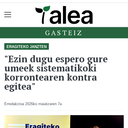
GASTEIZ
ERAGITEKO JANZTEN
"Ezin dugu espero gure
umeek sistematikoki
korrontearen kontra
egitea"
Erredakzioa
2026ko maiatzaren 7a