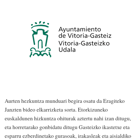
Aurten hezkuntza munduari begira osatu da Eragiteko
Janzten bideo elkarrizketa sorta. Etorkizuneko
euskaldunen hizkuntza ohiturak aztertu nahi izan ditugu,
eta horretarako gonbidatu ditugu Gasteizko ikastetxe eta
esparru ezberdinetako gurasoak, irakasleak eta aisialdiko