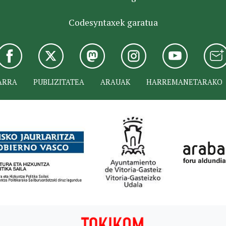
Codesyntaxek garatua
ARRA
PUBLIZITATEA
ARAUAK
HARREMANETARAKO