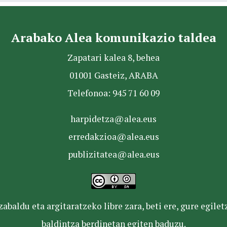
Arabako Alea komunikazio taldea
Zapatari kalea 8, behea
01001 Gasteiz, ARABA
Telefonoa: 945 71 60 09
harpidetza@alea.eus
erredakzioa@alea.eus
publizitatea@alea.eus
baldu eta argitaratzeko libre zara, beti ere, gure egile
baldintza berdinetan egiten baduzu.