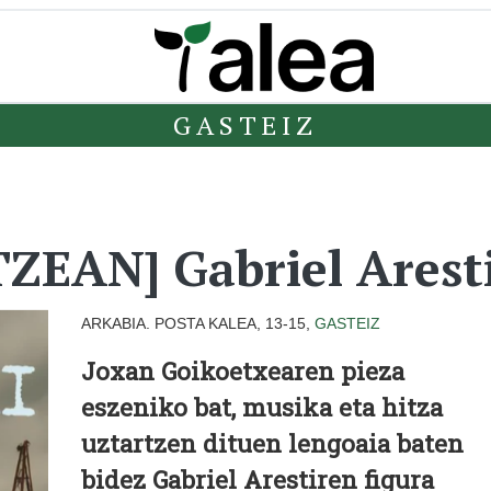
GASTEIZ
EAN] Gabriel Aresti
ARKABIA. POSTA KALEA, 13-15,
GASTEIZ
Joxan Goikoetxearen pieza
eszeniko bat, musika eta hitza
uztartzen dituen lengoaia baten
bidez Gabriel Arestiren figura