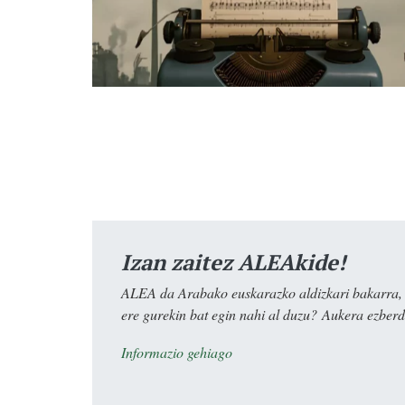
Izan zaitez ALEAkide!
ALEA da Arabako euskarazko aldizkari bakarra, e
ere gurekin bat egin nahi al duzu? Aukera ezberdi
Informazio gehiago