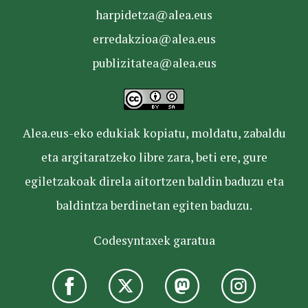
harpidetza@alea.eus
erredakzioa@alea.eus
publizitatea@alea.eus
Alea.eus-eko edukiak kopiatu, moldatu, zabaldu
eta argitaratzeko libre zara, beti ere, gure
egiletzakoak direla aitortzen baldin baduzu eta
baldintza berdinetan egiten baduzu.
Codesyntaxek garatua