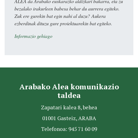
ALEA da Arabako euskarazko aldizkari bakarra, eta zu
bezalako irakurleen babesa behar du aurrera egiteko.
Zuk ere gurekin bat egin nahi al duzu? Aukera
ezberdinak dituzu gure proiektuarekin bat egiteko.
Informazio gehiago
Arabako Alea komunikazio
taldea
Zapatari kalea 8, behea
01001 Gasteiz, ARABA
Telefonoa: 945 71 60 09