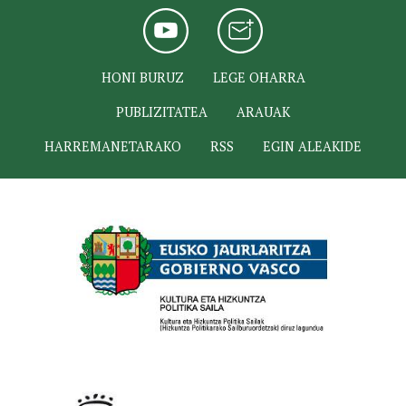
HONI BURUZ
LEGE OHARRA
PUBLIZITATEA
ARAUAK
HARREMANETARAKO
RSS
EGIN ALEAKIDE