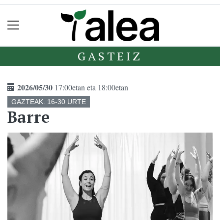
GASTEIZ
2026/05/30
17:00etan eta 18:00etan
GAZTEAK. 16-30 URTE
Barre