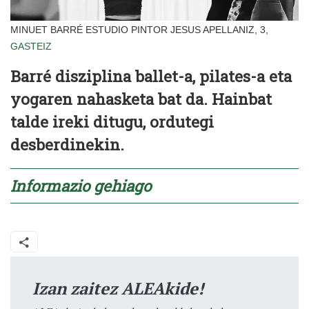
MINUET BARRÉ ESTUDIO PINTOR JESUS APELLANIZ, 3,
GASTEIZ
Barré disziplina ballet-a, pilates-a eta
yogaren nahasketa bat da. Hainbat
talde ireki ditugu, ordutegi
desberdinekin.
Informazio gehiago
Izan zaitez ALEAkide!