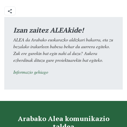
Izan zaitez ALEAkide!
ALEA da Arabako euskarazko aldizkari bakarra, eta zu
bezalako irakurleen babesa behar du aurrera egiteko.
Zuk ere gurekin bat egin nahi al duzu? Aukera
ezberdinak dituzu gure proiektuarekin bat egiteko.
Informazio gehiago
Arabako Alea komunikazio
taldea