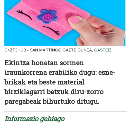
G4ZT3HUB - SAN MARTINGO GAZTE GUNEA,
GASTEIZ
Ekintza honetan sormen
iraunkorrena erabiliko dugu: esne-
brikak eta beste material
birziklagarri batzuk diru-zorro
paregabeak bihurtuko ditugu.
Informazio gehiago