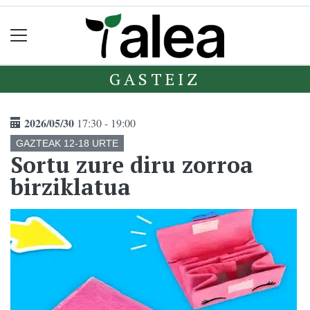
GASTEIZ
2026/05/30
17:30 - 19:00
GAZTEAK 12-18 URTE
Sortu zure diru zorroa
birziklatua