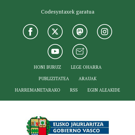
Codesyntaxek garatua
HONI BURUZ
LEGE OHARRA
PUBLIZITATEA
ARAUAK
HARREMANETARAKO
RSS
EGIN ALEAKIDE