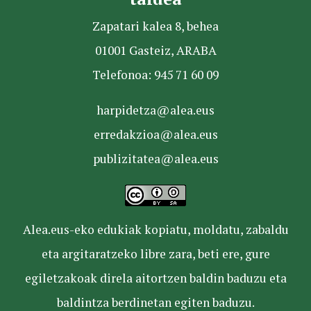
Zapatari kalea 8, behea
01001 Gasteiz, ARABA
Telefonoa: 945 71 60 09
harpidetza@alea.eus
erredakzioa@alea.eus
publizitatea@alea.eus
Alea.eus-eko edukiak kopiatu, moldatu, zabaldu
eta argitaratzeko libre zara, beti ere, gure
egiletzakoak direla aitortzen baldin baduzu eta
baldintza berdinetan egiten baduzu.