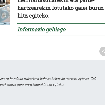
herritartasunarekin eta parte-
hartzearekin lotutako gaiei buruz
hitz egiteko.
Informazio gehiago
ta zu bezalako irakurleen babesa behar du aurrera egiteko. Zuk
nak dituzu gure proiektuarekin bat egiteko.