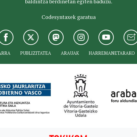
baldintza berdinetan egiten baduzu.
Codesyntaxek garatua
ARRA
PUBLIZITATEA
ARAUAK
HARREMANETARAKO