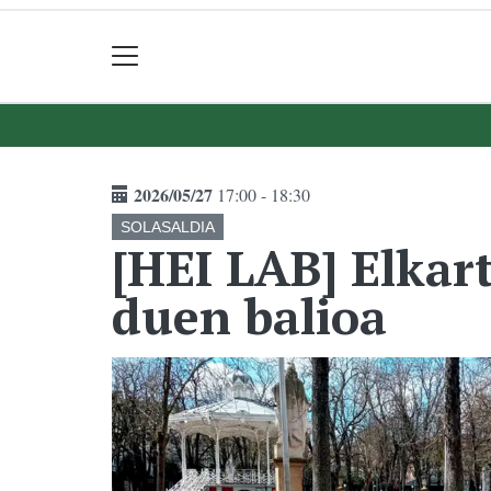
2026/05/27
17:00 - 18:30
SOLASALDIA
[HEI LAB] Elkar
duen balioa