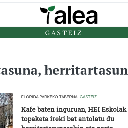
GASTEIZ
tasuna, herritartasun
FLORIDA PARKEKO TABERNA,
GASTEIZ
Kafe baten inguruan, HEI Eskolak
topaketa ireki bat antolatu du