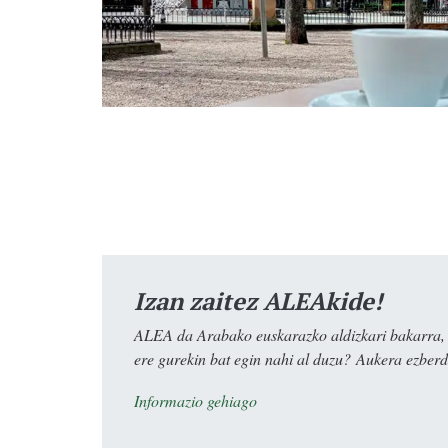
Izan zaitez ALEAkide!
ALEA da Arabako euskarazko aldizkari bakarra, e
ere gurekin bat egin nahi al duzu? Aukera ezberdi
Informazio gehiago