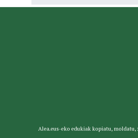
Alea.eus-eko edukiak kopiatu, moldatu, za