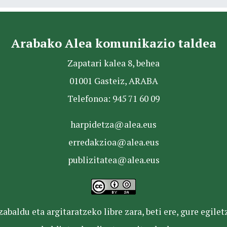
Arabako Alea komunikazio taldea
Zapatari kalea 8, behea
01001 Gasteiz, ARABA
Telefonoa: 945 71 60 09
harpidetza@alea.eus
erredakzioa@alea.eus
publizitatea@alea.eus
baldu eta argitaratzeko libre zara, beti ere, gure egile