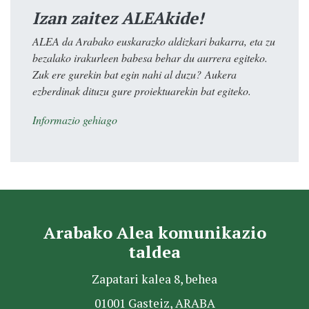
Izan zaitez ALEAkide!
ALEA da Arabako euskarazko aldizkari bakarra, eta zu
bezalako irakurleen babesa behar du aurrera egiteko.
Zuk ere gurekin bat egin nahi al duzu? Aukera
ezberdinak dituzu gure proiektuarekin bat egiteko.
Informazio gehiago
Arabako Alea komunikazio
taldea
Zapatari kalea 8, behea
01001 Gasteiz, ARABA