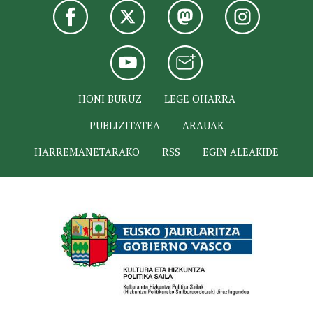
HONI BURUZ
LEGE OHARRA
PUBLIZITATEA
ARAUAK
HARREMANETARAKO
RSS
EGIN ALEAKIDE