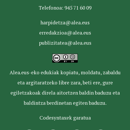
Telefonoa: 945 71 60 09
harpidetza@alea.eus
erredakzioa@alea.eus
publizitatea@alea.eus
Alea.eus-eko edukiak kopiatu, moldatu, zabaldu
eta argitaratzeko libre zara, beti ere, gure
egiletzakoak direla aitortzen baldin baduzu eta
baldintza berdinetan egiten baduzu.
Codesyntaxek garatua