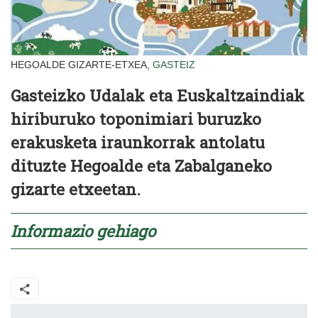
HEGOALDE GIZARTE-ETXEA,
GASTEIZ
Gasteizko Udalak eta Euskaltzaindiak
hiriburuko toponimiari buruzko
erakusketa iraunkorrak antolatu
dituzte Hegoalde eta Zabalganeko
gizarte etxeetan.
Informazio gehiago