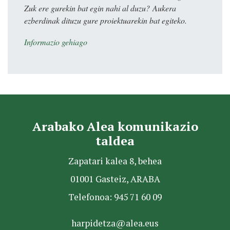
Zuk ere gurekin bat egin nahi al duzu? Aukera
ezberdinak dituzu gure proiektuarekin bat egiteko.
Informazio gehiago
Arabako Alea komunikazio
taldea
Zapatari kalea 8, behea
01001 Gasteiz, ARABA
Telefonoa: 945 71 60 09
harpidetza@alea.eus