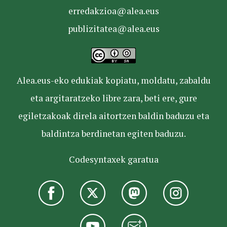
erredakzioa@alea.eus
publizitatea@alea.eus
Alea.eus-eko edukiak kopiatu, moldatu, zabaldu
eta argitaratzeko libre zara, beti ere, gure
egiletzakoak direla aitortzen baldin baduzu eta
baldintza berdinetan egiten baduzu.
Codesyntaxek garatua