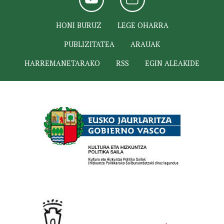
HONI BURUZ
LEGE OHARRA
PUBLIZITATEA
ARAUAK
HARREMANETARAKO
RSS
EGIN ALEAKIDE