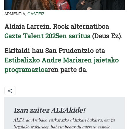
ARMENTIA,
GASTEIZ
Aldaia Larrein. Rock alternatiboa
Gazte Talent 2025en saritua
(Deus Ez).
Ekitaldi hau San Prudentzio eta
Estibalizko Andre Mariaren jaietako
programazioa
ren parte da.
Izan zaitez ALEAkide!
ALEA da Arabako euskarazko aldizkari bakarra, eta zu
bezalako irakurleen babesa behar du aurrera egiteko.