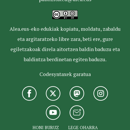
Alea.eus-eko edukiak kopiatu, moldatu, zabaldu
eta argitaratzeko libre zara, beti ere, gure
egiletzakoak direla aitortzen baldin baduzu eta
baldintza berdinetan egiten baduzu.
Codesyntaxek garatua
HONI BURUZ
LEGE OHARRA