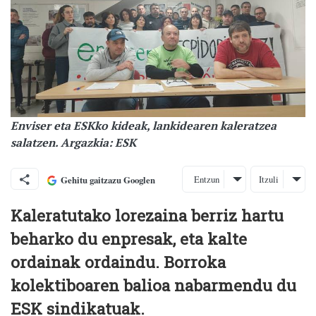
Enviser eta ESKko kideak, lankidearen kaleratzea
salatzen. Argazkia: ESK
Entzun
Itzuli
Gehitu gaitzazu Googlen
Kaleratutako lorezaina berriz hartu
beharko du enpresak, eta kalte
ordainak ordaindu. Borroka
kolektiboaren balioa nabarmendu du
ESK sindikatuak.