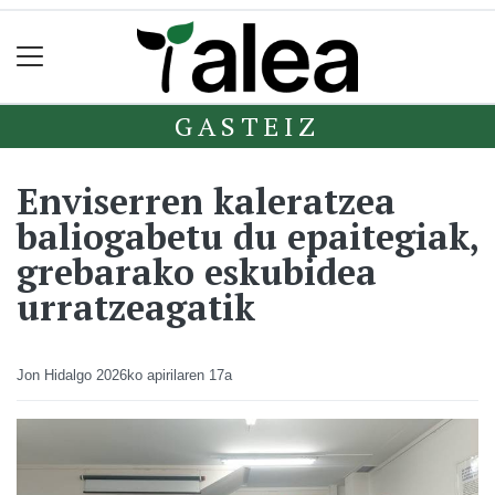
GASTEIZ
Enviserren kaleratzea
baliogabetu du epaitegiak,
grebarako eskubidea
urratzeagatik
Jon Hidalgo
2026ko apirilaren 17a