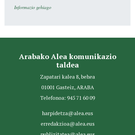
Informazio gehiago
Arabako Alea komunikazio
taldea
Zapatari kalea 8, behea
01001 Gasteiz, ARABA
Telefonoa: 945 71 60 09
harpidetza@alea.eus
erredakzioa@alea.eus
publizitatea@alea.eus