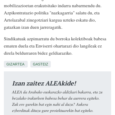
mobilizazioetan erakutsitako indarra nabarmendu du.
Azpikontratazio politika "nazkagarria" salatu du, eta
Artolazabal zinegotziari kargua uzteko eskatu dio,
gatazkan izan duen jarreragatik.
Sindikatuak azpimarratu du borroka kolektiboak babesa
ematen duela eta Enviserri ohartarazi dio langileak ez
direla beldurraren bidez geldiaraziko.
GIZARTEA
GASTEIZ
Izan zaitez ALEAkide!
ALEA da Arabako euskarazko aldizkari bakarra, eta zu
bezalako irakurleen babesa behar du aurrera egiteko.
Zuk ere gurekin bat egin nahi al duzu? Aukera
ezberdinak dituzu gure proiektuarekin bat egiteko.