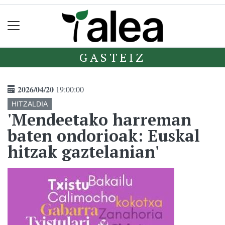
GASTEIZ
2026/04/20
19:00:00
HITZALDIA
'Mendeetako harreman
baten ondorioak: Euskal
hitzak gaztelanian'