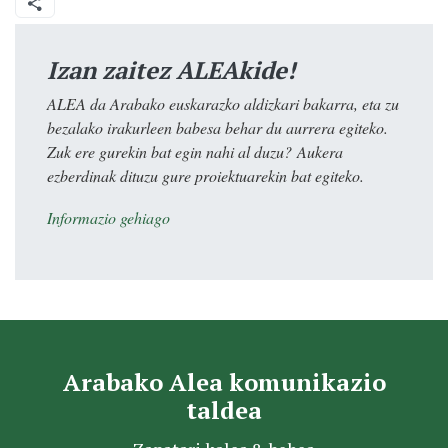
Izan zaitez ALEAkide!
ALEA da Arabako euskarazko aldizkari bakarra, eta zu
bezalako irakurleen babesa behar du aurrera egiteko.
Zuk ere gurekin bat egin nahi al duzu? Aukera
ezberdinak dituzu gure proiektuarekin bat egiteko.
Informazio gehiago
Arabako Alea komunikazio
taldea