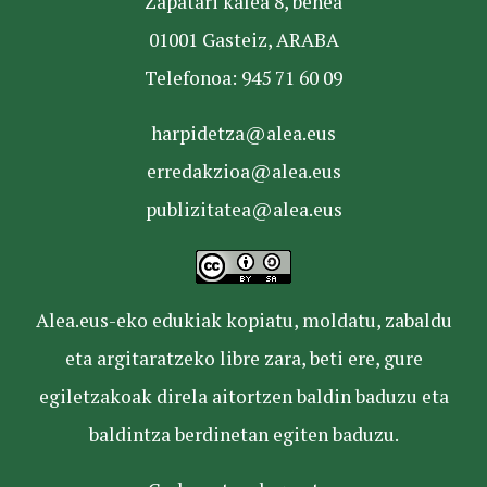
Zapatari kalea 8, behea
01001 Gasteiz, ARABA
Telefonoa: 945 71 60 09
harpidetza@alea.eus
erredakzioa@alea.eus
publizitatea@alea.eus
Alea.eus-eko edukiak kopiatu, moldatu, zabaldu
eta argitaratzeko libre zara, beti ere, gure
egiletzakoak direla aitortzen baldin baduzu eta
baldintza berdinetan egiten baduzu.