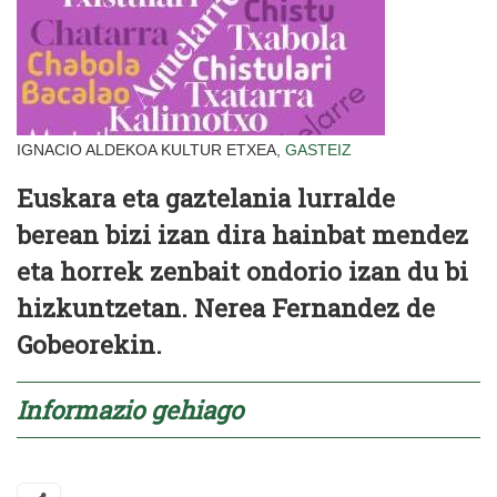
IGNACIO ALDEKOA KULTUR ETXEA,
GASTEIZ
Euskara eta gaztelania lurralde
berean bizi izan dira hainbat mendez
eta horrek zenbait ondorio izan du bi
hizkuntzetan. Nerea Fernandez de
Gobeorekin.
Informazio gehiago