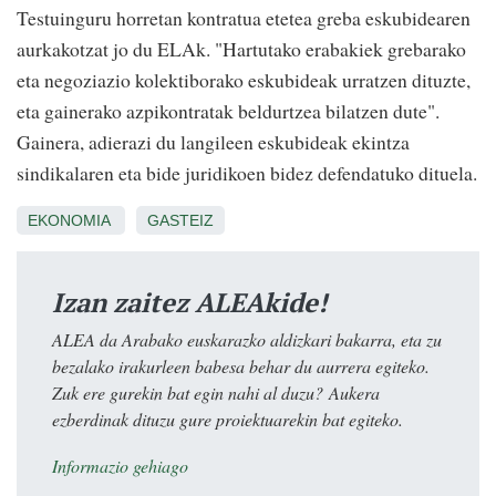
Testuinguru horretan kontratua etetea greba eskubidearen
aurkakotzat jo du ELAk. "Hartutako erabakiek grebarako
eta negoziazio kolektiborako eskubideak urratzen dituzte,
eta gainerako azpikontratak beldurtzea bilatzen dute".
Gainera, adierazi du langileen eskubideak ekintza
sindikalaren eta bide juridikoen bidez defendatuko dituela.
EKONOMIA
GASTEIZ
Izan zaitez ALEAkide!
ALEA da Arabako euskarazko aldizkari bakarra, eta zu
bezalako irakurleen babesa behar du aurrera egiteko.
Zuk ere gurekin bat egin nahi al duzu? Aukera
ezberdinak dituzu gure proiektuarekin bat egiteko.
Informazio gehiago