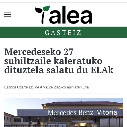
GASTEIZ
Mercedeseko 27
suhiltzaile kaleratuko
dituztela salatu du ELAk
Estitxu Ugarte Lz. de Arkaute
2026ko apirilaren 14a