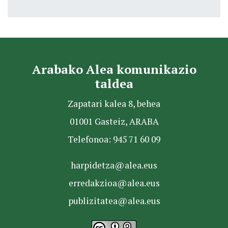
Arabako Alea komunikazio
taldea
Zapatari kalea 8, behea
01001 Gasteiz, ARABA
Telefonoa: 945 71 60 09
harpidetza@alea.eus
erredakzioa@alea.eus
publizitatea@alea.eus