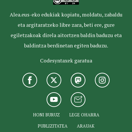
Alea.eus-eko edukiak kopiatu, moldatu, zabaldu
eta argitaratzeko libre zara, beti ere, gure
egiletzakoak direla aitortzen baldin baduzu eta
baldintza berdinetan egiten baduzu.
Codesyntaxek garatua
HONI BURUZ
LEGE OHARRA
PUBLIZITATEA
ARAUAK