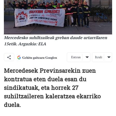
Mercedesko suhiltzaileak greban daude urtarrilaren
15etik. Argazkia: ELA
Entzun
Itzuli
Gehitu gaitzazu Googlen
Mercedesek Previnsarekin zuen
kontratua eten duela esan du
sindikatuak, eta horrek 27
suhiltzaileren kaleratzea ekarriko
duela.