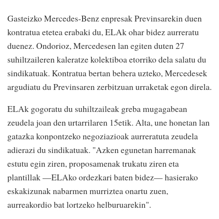
Gasteizko Mercedes-Benz enpresak Previnsarekin duen
kontratua etetea erabaki du, ELAk ohar bidez aurreratu
duenez. Ondorioz, Mercedesen lan egiten duten 27
suhiltzaileren kaleratze kolektiboa etorriko dela salatu du
sindikatuak. Kontratua bertan behera uzteko, Mercedesek
argudiatu du Previnsaren zerbitzuan urraketak egon direla.
ELAk gogoratu du suhiltzaileak greba mugagabean
zeudela joan den urtarrilaren 15etik. Alta, une honetan lan
gatazka konpontzeko negoziazioak aurreratuta zeudela
adierazi du sindikatuak. "Azken egunetan harremanak
estutu egin ziren, proposamenak trukatu ziren eta
plantillak —ELAko ordezkari baten bidez— hasierako
eskakizunak nabarmen murriztea onartu zuen,
aurreakordio bat lortzeko helburuarekin".