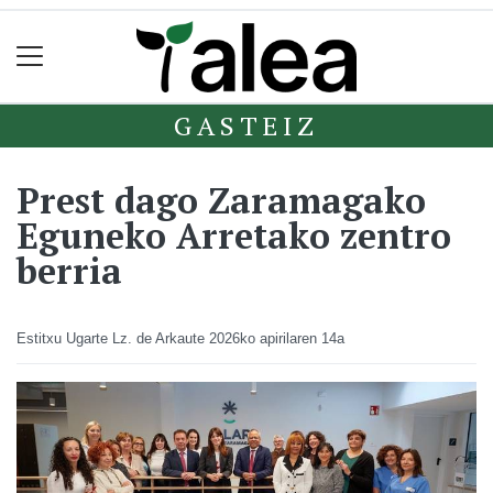
GASTEIZ
Prest dago Zaramagako
Eguneko Arretako zentro
berria
Estitxu Ugarte Lz. de Arkaute
2026ko apirilaren 14a