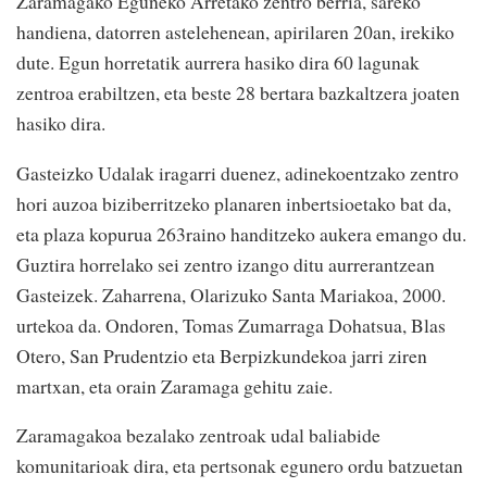
Zaramagako Eguneko Arretako zentro berria, sareko
handiena, datorren astelehenean, apirilaren 20an, irekiko
dute. Egun horretatik aurrera hasiko dira 60 lagunak
zentroa erabiltzen, eta beste 28 bertara bazkaltzera joaten
hasiko dira.
Gasteizko Udalak iragarri duenez, adinekoentzako zentro
hori auzoa biziberritzeko planaren inbertsioetako bat da,
eta plaza kopurua 263raino handitzeko aukera emango du.
Guztira horrelako sei zentro izango ditu aurrerantzean
Gasteizek. Zaharrena, Olarizuko Santa Mariakoa, 2000.
urtekoa da. Ondoren, Tomas Zumarraga Dohatsua, Blas
Otero, San Prudentzio eta Berpizkundekoa jarri ziren
martxan, eta orain Zaramaga gehitu zaie.
Zaramagakoa bezalako zentroak udal baliabide
komunitarioak dira, eta pertsonak egunero ordu batzuetan