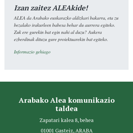
Izan zaitez ALEAkide!
ALEA da Arabako euskarazko aldizkari bakarra, eta zu
bezalako irakurleen babesa behar du aurrera egiteko.
Zuk ere gurekin bat egin nahi al duzu? Aukera
ezberdinak dituzu gure proiektuarekin bat egiteko.
Informazio gehiago
Arabako Alea komunikazio
taldea
Zapatari kalea 8, behea
01001 Gasteiz, ARABA