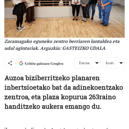
Zaramagako eguneko zentro berriaren lantaldea eta
udal agintariak. Argazkia: GASTEIZKO UDALA
Entzun
Itzuli
Gehitu gaitzazu Googlen
Auzoa biziberritzeko planaren
inbertsioetako bat da adinekoentzako
zentroa, eta plaza kopurua 263raino
handitzeko aukera emango du.