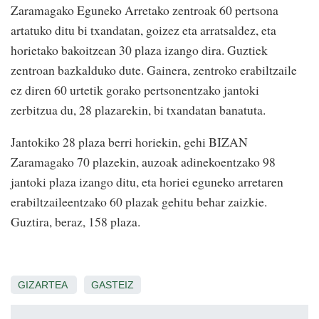
Zaramagako Eguneko Arretako zentroak 60 pertsona
artatuko ditu bi txandatan, goizez eta arratsaldez, eta
horietako bakoitzean 30 plaza izango dira. Guztiek
zentroan bazkalduko dute. Gainera, zentroko erabiltzaile
ez diren 60 urtetik gorako pertsonentzako jantoki
zerbitzua du, 28 plazarekin, bi txandatan banatuta.
Jantokiko 28 plaza berri horiekin, gehi BIZAN
Zaramagako 70 plazekin, auzoak adinekoentzako 98
jantoki plaza izango ditu, eta horiei eguneko arretaren
erabiltzaileentzako 60 plazak gehitu behar zaizkie.
Guztira, beraz, 158 plaza.
GIZARTEA
GASTEIZ