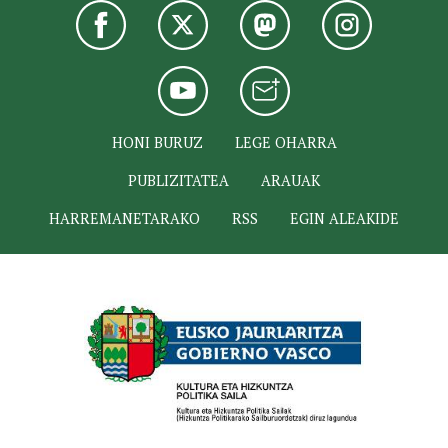
HONI BURUZ
LEGE OHARRA
PUBLIZITATEA
ARAUAK
HARREMANETARAKO
RSS
EGIN ALEAKIDE