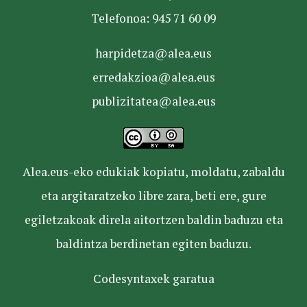
Telefonoa: 945 71 60 09
harpidetza@alea.eus
erredakzioa@alea.eus
publizitatea@alea.eus
Alea.eus-eko edukiak kopiatu, moldatu, zabaldu
eta argitaratzeko libre zara, beti ere, gure
egiletzakoak direla aitortzen baldin baduzu eta
baldintza berdinetan egiten baduzu.
Codesyntaxek garatua