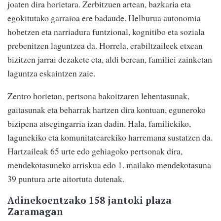
joaten dira horietara. Zerbitzuen artean, bazkaria eta
egokitutako garraioa ere badaude. Helburua autonomia
hobetzen eta narriadura funtzional, kognitibo eta soziala
prebenitzen laguntzea da. Horrela, erabiltzaileek etxean
bizitzen jarrai dezakete eta, aldi berean, familiei zainketan
laguntza eskaintzen zaie.
Zentro horietan, pertsona bakoitzaren lehentasunak,
gaitasunak eta beharrak hartzen dira kontuan, eguneroko
bizipena atsegingarria izan dadin. Hala, familiekiko,
lagunekiko eta komunitatearekiko harremana sustatzen da.
Hartzaileak 65 urte edo gehiagoko pertsonak dira,
mendekotasuneko arriskua edo 1. mailako mendekotasuna
39 puntura arte aitortuta dutenak.
Adinekoentzako 158 jantoki plaza
Zaramagan