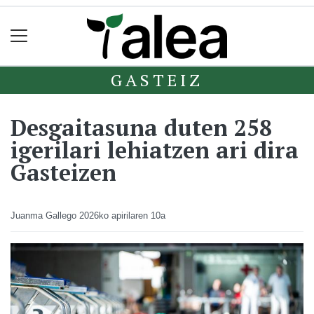
GASTEIZ
Desgaitasuna duten 258
igerilari lehiatzen ari dira
Gasteizen
Juanma Gallego
2026ko apirilaren 10a