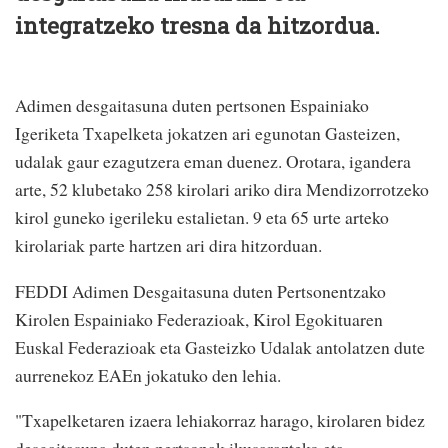
integratzeko tresna da hitzordua.
Adimen desgaitasuna duten pertsonen Espainiako
Igeriketa Txapelketa jokatzen ari egunotan Gasteizen,
udalak gaur ezagutzera eman duenez. Orotara, igandera
arte, 52 klubetako 258 kirolari ariko dira Mendizorrotzeko
kirol guneko igerileku estalietan. 9 eta 65 urte arteko
kirolariak parte hartzen ari dira hitzorduan.
FEDDI Adimen Desgaitasuna duten Pertsonentzako
Kirolen Espainiako Federazioak, Kirol Egokituaren
Euskal Federazioak eta Gasteizko Udalak antolatzen dute
aurrenekoz EAEn jokatuko den lehia.
"Txapelketaren izaera lehiakorraz harago, kirolaren bidez