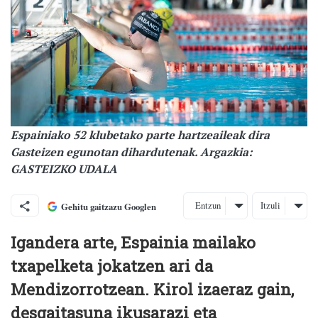
Espainiako 52 klubetako parte hartzeaileak dira
Gasteizen egunotan dihardutenak. Argazkia:
GASTEIZKO UDALA
Entzun
Itzuli
Gehitu gaitzazu Googlen
Igandera arte, Espainia mailako
txapelketa jokatzen ari da
Mendizorrotzean. Kirol izaeraz gain,
desgaitasuna ikusarazi eta