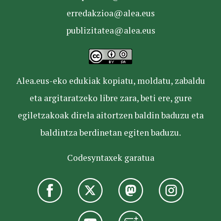
erredakzioa@alea.eus
publizitatea@alea.eus
Alea.eus-eko edukiak kopiatu, moldatu, zabaldu
eta argitaratzeko libre zara, beti ere, gure
egiletzakoak direla aitortzen baldin baduzu eta
baldintza berdinetan egiten baduzu.
Codesyntaxek garatua