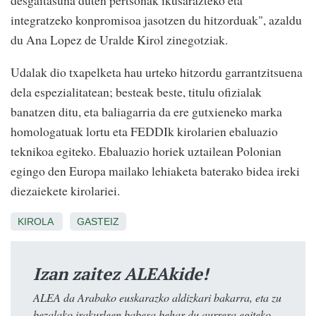
desgaitasuna duten pertsonak ikusarazteko eta
integratzeko konpromisoa jasotzen du hitzorduak", azaldu
du Ana Lopez de Uralde Kirol zinegotziak.
Udalak dio txapelketa hau urteko hitzordu garrantzitsuena
dela espezialitatean; besteak beste, titulu ofizialak
banatzen ditu, eta baliagarria da ere gutxieneko marka
homologatuak lortu eta FEDDIk kirolarien ebaluazio
teknikoa egiteko. Ebaluazio horiek uztailean Polonian
egingo den Europa mailako lehiaketa baterako bidea ireki
diezaiekete kirolariei.
KIROLA
GASTEIZ
Izan zaitez ALEAkide!
ALEA da Arabako euskarazko aldizkari bakarra, eta zu
bezalako irakurleen babesa behar du aurrera egiteko.