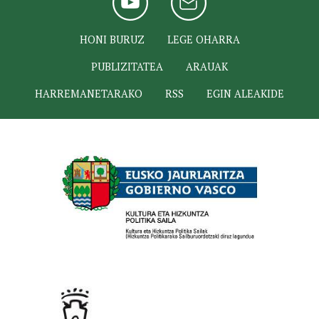
HONI BURUZ
LEGE OHARRA
PUBLIZITATEA
ARAUAK
HARREMANETARAKO
RSS
EGIN ALEAKIDE