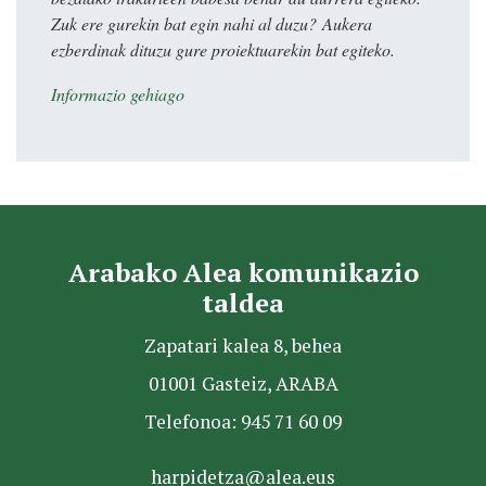
Zuk ere gurekin bat egin nahi al duzu? Aukera
ezberdinak dituzu gure proiektuarekin bat egiteko.
Informazio gehiago
Arabako Alea komunikazio
taldea
Zapatari kalea 8, behea
01001 Gasteiz, ARABA
Telefonoa: 945 71 60 09
harpidetza@alea.eus