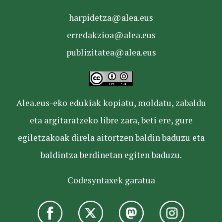
harpidetza@alea.eus
erredakzioa@alea.eus
publizitatea@alea.eus
Alea.eus-eko edukiak kopiatu, moldatu, zabaldu
eta argitaratzeko libre zara, beti ere, gure
egiletzakoak direla aitortzen baldin baduzu eta
baldintza berdinetan egiten baduzu.
Codesyntaxek garatua