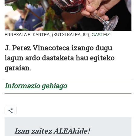
ERREXALA ELKARTEA, (KUTXI KALEA, 62),
GASTEIZ
J. Perez Vinacoteca izango dugu
lagun ardo dastaketa hau egiteko
garaian.
Informazio
gehiago
Izan zaitez ALEAkide!