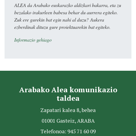
ALEA da Arabako euskarazko aldizkari bakarra, eta zu
bezalako irakurleen babesa behar du aurrera egiteko.
Zuk ere gurekin bat egin nahi al duzu? Aukera
ezberdinak dituzu gure proiektuarekin bat egiteko.
Informazio gehiago
Arabako Alea komunikazio
taldea
Zapatari kalea 8, behea
01001 Gasteiz, ARABA
Telefonoa: 945 71 60 09