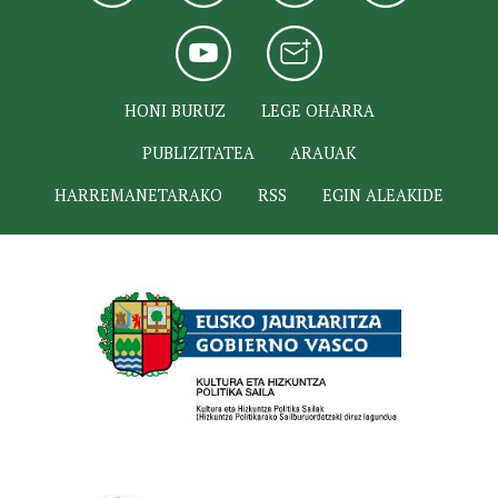
HONI BURUZ
LEGE OHARRA
PUBLIZITATEA
ARAUAK
HARREMANETARAKO
RSS
EGIN ALEAKIDE