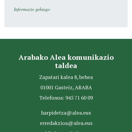
Informazio gehiago
Arabako Alea komunikazio
taldea
Zapatari kalea 8, behea
01001 Gasteiz, ARABA
Telefonoa: 945 71 60 09
harpidetza@alea.eus
erredakzioa@alea.eus