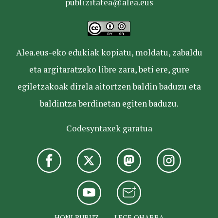
publizitatea@alea.eus
Alea.eus-eko edukiak kopiatu, moldatu, zabaldu
eta argitaratzeko libre zara, beti ere, gure
egiletzakoak direla aitortzen baldin baduzu eta
baldintza berdinetan egiten baduzu.
Codesyntaxek garatua
HONI BURUZ
LEGE OHARRA