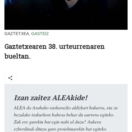
GAZTETXEA,
GASTEIZ
Gaztetxearen 38. urteurrenaren
bueltan.
Izan zaitez ALEAkide!
ALEA da Arabako euskarazko aldizkari bakarra, eta zu
bezalako irakurleen babesa behar du aurrera egiteko.
Zuk ere gurekin bat egin nahi al duzu? Aukera
ezberdinak dituzu gure proiektuarekin bat egiteko.