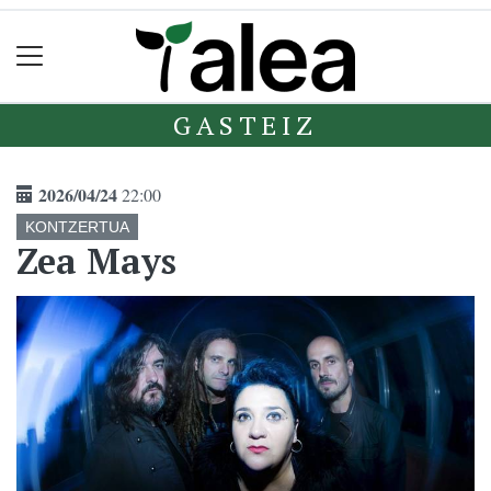
GASTEIZ
2026/04/24
22:00
KONTZERTUA
Zea Mays