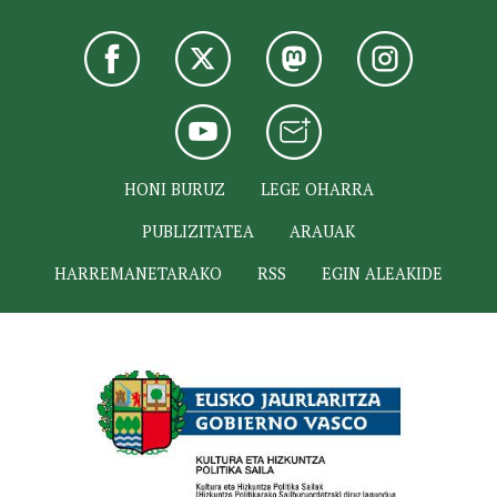
HONI BURUZ
LEGE OHARRA
PUBLIZITATEA
ARAUAK
HARREMANETARAKO
RSS
EGIN ALEAKIDE