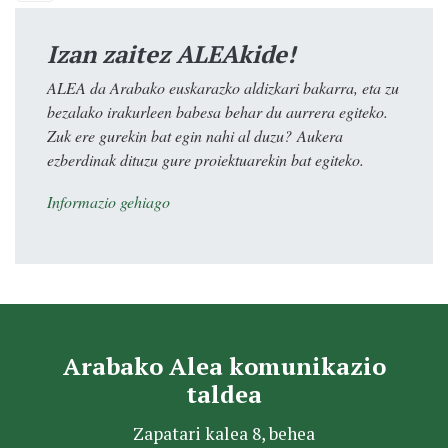
Izan zaitez ALEAkide!
ALEA da Arabako euskarazko aldizkari bakarra, eta zu
bezalako irakurleen babesa behar du aurrera egiteko.
Zuk ere gurekin bat egin nahi al duzu? Aukera
ezberdinak dituzu gure proiektuarekin bat egiteko.
Informazio gehiago
Arabako Alea komunikazio
taldea
Zapatari kalea 8, behea