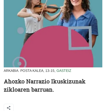
ARKABIA. POSTA KALEA, 13-15,
GASTEIZ
Ahozko Narrazio Ikuskizunak
zikloaren barruan.