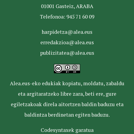
01001 Gasteiz, ARABA
Telefonoa: 945 71 60 09
harpidetza@alea.eus
erredakzioa@alea.eus
publizitatea@alea.eus
Alea.eus-eko edukiak kopiatu, moldatu, zabaldu
eta argitaratzeko libre zara, beti ere, gure
egiletzakoak direla aitortzen baldin baduzu eta
baldintza berdinetan egiten baduzu.
Codesyntaxek garatua