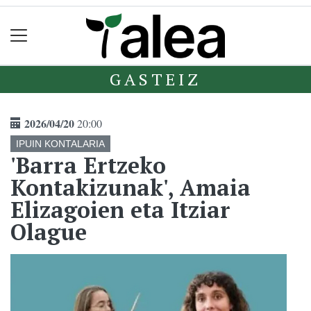
GASTEIZ
2026/04/20
20:00
IPUIN KONTALARIA
'Barra Ertzeko
Kontakizunak', Amaia
Elizagoien eta Itziar
Olague