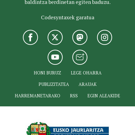
baldintza berdinetan egiten baduzu.
Codesyntaxek garatua
HONI BURUZ
LEGE OHARRA
PUBLIZITATEA
ARAUAK
HARREMANETARAKO
RSS
EGIN ALEAKIDE