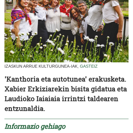
IZASKUN ARRUE KULTURGUNEA-IAK,
GASTEIZ
'Kanthoria eta autotunea' erakusketa.
Xabier Erkiziarekin bisita gidatua eta
Laudioko Iaiaiaia irrintzi taldearen
entzunaldia.
Informazio gehiago