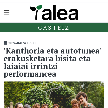
GASTEIZ
2026/04/24
19:00
'Kanthoria eta autotunea'
erakusketara bisita eta
Iaiaiai irrintzi
performancea