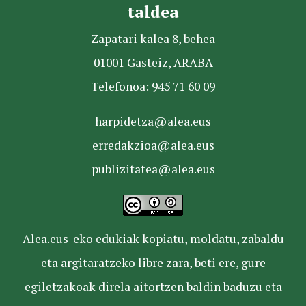
taldea
Zapatari kalea 8, behea
01001 Gasteiz, ARABA
Telefonoa: 945 71 60 09
harpidetza@alea.eus
erredakzioa@alea.eus
publizitatea@alea.eus
Alea.eus-eko edukiak kopiatu, moldatu, zabaldu
eta argitaratzeko libre zara, beti ere, gure
egiletzakoak direla aitortzen baldin baduzu eta