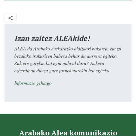
Izan zaitez ALEAkide!
ALEA da Arabako euskarazko aldizkari bakarra, eta zu
bezalako irakurleen babesa behar du aurrera egiteko.
Zuk ere gurekin bat egin nahi al duzu? Aukera
ezberdinak dituzu gure proiektuarekin bat egiteko.
Informazio gehiago
Arabako Alea komunikazio