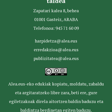
taldea
Zapatari kalea 8, behea
01001 Gasteiz, ARABA
Telefonoa: 945 71 60 09
harpidetza@alea.eus
erredakzioa@alea.eus
publizitatea@alea.eus
Alea.eus-eko edukiak kopiatu, moldatu, zabaldu
eta argitaratzeko libre zara, beti ere, gure
egiletzakoak direla aitortzen baldin baduzu eta
baldintza berdinetan egiten baduzu.