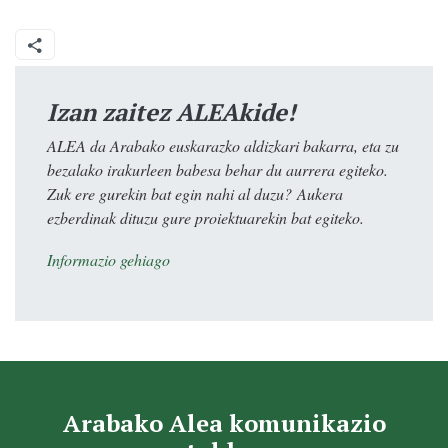
Izan zaitez ALEAkide!
ALEA da Arabako euskarazko aldizkari bakarra, eta zu
bezalako irakurleen babesa behar du aurrera egiteko.
Zuk ere gurekin bat egin nahi al duzu? Aukera
ezberdinak dituzu gure proiektuarekin bat egiteko.
Informazio gehiago
Arabako Alea komunikazio