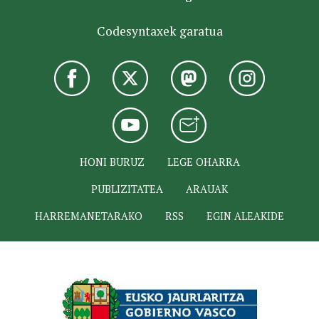
Codesyntaxek garatua
HONI BURUZ
LEGE OHARRA
PUBLIZITATEA
ARAUAK
HARREMANETARAKO
RSS
EGIN ALEAKIDE