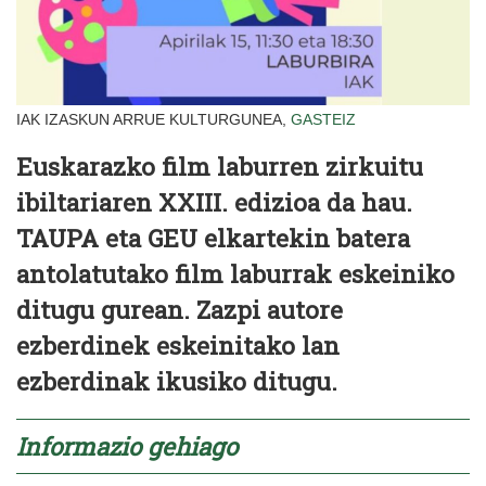
IAK IZASKUN ARRUE KULTURGUNEA,
GASTEIZ
Euskarazko film laburren zirkuitu
ibiltariaren XXIII. edizioa da hau.
TAUPA eta GEU elkartekin batera
antolatutako film laburrak eskeiniko
ditugu gurean. Zazpi autore
ezberdinek eskeinitako lan
ezberdinak ikusiko ditugu.
Informazio gehiago