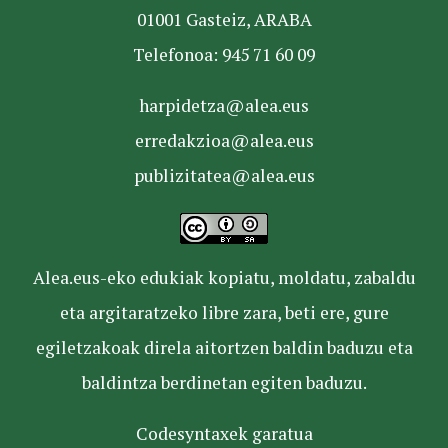
01001 Gasteiz, ARABA
Telefonoa: 945 71 60 09
harpidetza@alea.eus
erredakzioa@alea.eus
publizitatea@alea.eus
Alea.eus-eko edukiak kopiatu, moldatu, zabaldu
eta argitaratzeko libre zara, beti ere, gure
egiletzakoak direla aitortzen baldin baduzu eta
baldintza berdinetan egiten baduzu.
Codesyntaxek garatua