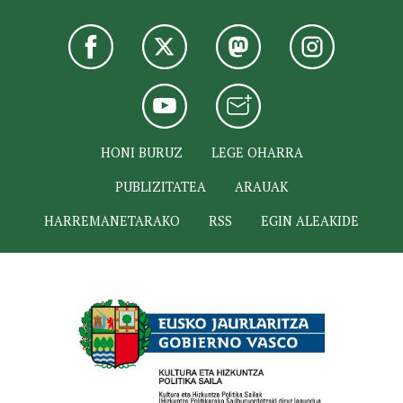
HONI BURUZ
LEGE OHARRA
PUBLIZITATEA
ARAUAK
HARREMANETARAKO
RSS
EGIN ALEAKIDE