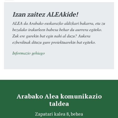
Izan zaitez ALEAkide!
ALEA da Arabako euskarazko aldizkari bakarra, eta zu
bezalako irakurleen babesa behar du aurrera egiteko.
Zuk ere gurekin bat egin nahi al duzu? Aukera
ezberdinak dituzu gure proiektuarekin bat egiteko.
Informazio gehiago
Arabako Alea komunikazio
taldea
Zapatari kalea 8, behea