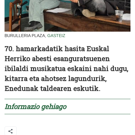
BURULLERIA PLAZA,
GASTEIZ
70. hamarkadatik hasita Euskal
Herriko abesti esanguratsuenen
ibilaldi musikatua eskaini nahi dugu,
kitarra eta ahotsez lagundurik,
Enedunak taldearen eskutik.
Informazio gehiago