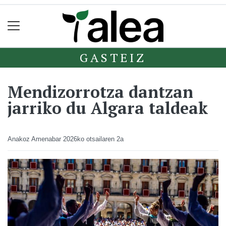
GASTEIZ
Mendizorrotza dantzan
jarriko du Algara taldeak
Anakoz Amenabar
2026ko otsailaren 2a