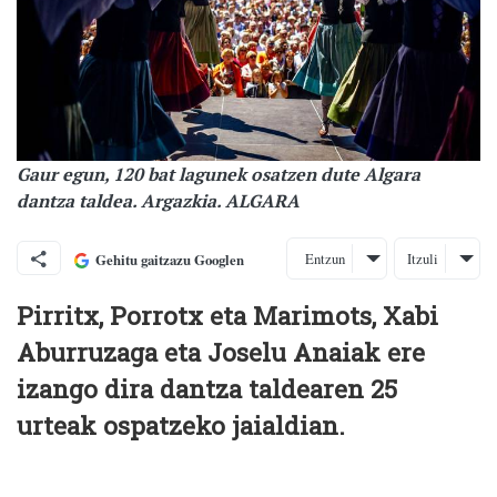
Gaur egun, 120 bat lagunek osatzen dute Algara
dantza taldea. Argazkia. ALGARA
Entzun
Itzuli
Gehitu gaitzazu Googlen
Pirritx, Porrotx eta Marimots, Xabi
Aburruzaga eta Joselu Anaiak ere
izango dira dantza taldearen 25
urteak ospatzeko jaialdian.