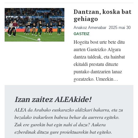
Dantzan, koska bat
gehiago
Anakoz Amenabar
2025 mai 30
GASTEIZ
Hogeita bost urte bete ditu
aurten Gasteizko Algara
dantza taldeak, eta hainbat
ekitaldi prestatu dituzte
puntako dantzarien lanaz
gozatzeko. Umeekin…
Izan zaitez ALEAkide!
ALEA da Arabako euskarazko aldizkari bakarra, eta zu
bezalako irakurleen babesa behar du aurrera egiteko.
Zuk ere gurekin bat egin nahi al duzu? Aukera
ezberdinak dituzu gure proiektuarekin bat egiteko.