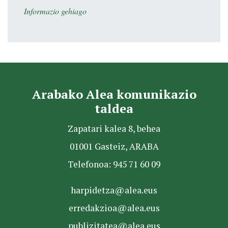
Informazio gehiago
Arabako Alea komunikazio
taldea
Zapatari kalea 8, behea
01001 Gasteiz, ARABA
Telefonoa: 945 71 60 09
harpidetza@alea.eus
erredakzioa@alea.eus
publizitatea@alea.eus