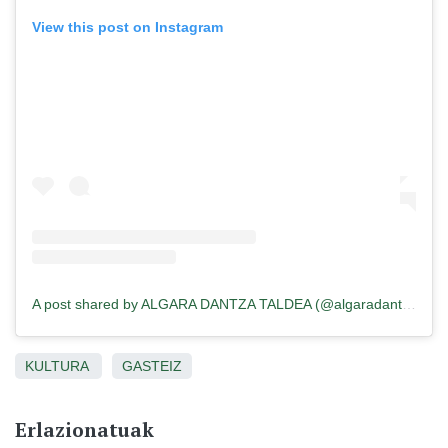
View this post on Instagram
A post shared by ALGARA DANTZA TALDEA (@algaradantzataldea)
KULTURA
GASTEIZ
Erlazionatuak