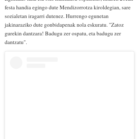
festa handia egingo dute Mendizorrotza kiroldegian, sare
sozialetan iragarri dutenez. Hurrengo egunetan
jakinaraziko dute gonbidapenak nola eskuratu. "Zatoz
gurekin dantzara! Badugu zer ospatu, eta badugu zer
dantzatu".