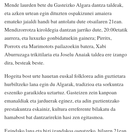
Mende laurden bete du Gasteizko Algara dantza taldeak,
eta azken urtean egin dituzten ospakizunei amaiera
emateko jaialdi handi bat antolatu dute otsailaren 21ean.
Mendizorrotza kiroldegia dantzan jarriko dute, 20:00etatik
aurrera, eta luxuzko gonbidatuekin gainera; Pirritx,
Porrotx eta Marimotots pailazoekin batera, Xabi
Aburruzaga trikitilaria eta Joselu Anaiak taldea ere izango
dira, besteak beste.
Hogeita bost urte hauetan euskal folklorea adin guztietara
hurbiltzeko lana egin du Algarak, tradizioa eta sorkuntza
eszeniko garaikidea uztartuz. Gasteizen zein kanpoan
emanaldiak eta jarduerak eginez, eta adin guztientzako
prestakuntza eskainiz, kultura erreferente bilakatu da
hamabost bat dantzarirekin hasi zen egitasmoa.
Egindako lana eta bizi izandakoa ospatzeko, hilaren 21ean