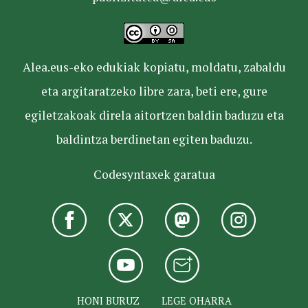
Alea.eus-eko edukiak kopiatu, moldatu, zabaldu
eta argitaratzeko libre zara, beti ere, gure
egiletzakoak direla aitortzen baldin baduzu eta
baldintza berdinetan egiten baduzu.
Codesyntaxek garatua
HONI BURUZ
LEGE OHARRA