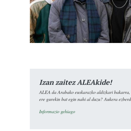
Izan zaitez ALEAkide!
ALEA da Arabako euskarazko aldizkari bakarra, e
ere gurekin bat egin nahi al duzu? Aukera ezberdi
Informazio gehiago