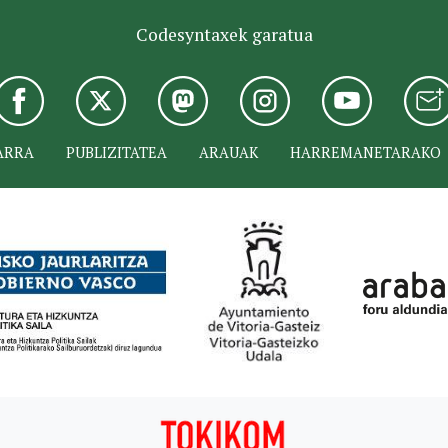
Codesyntaxek garatua
ARRA
PUBLIZITATEA
ARAUAK
HARREMANETARAKO