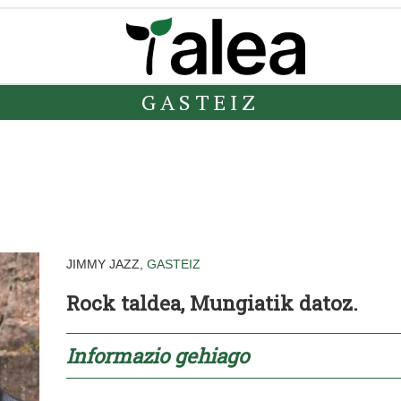
GASTEIZ
JIMMY JAZZ,
GASTEIZ
Rock taldea, Mungiatik datoz.
Informazio gehiago