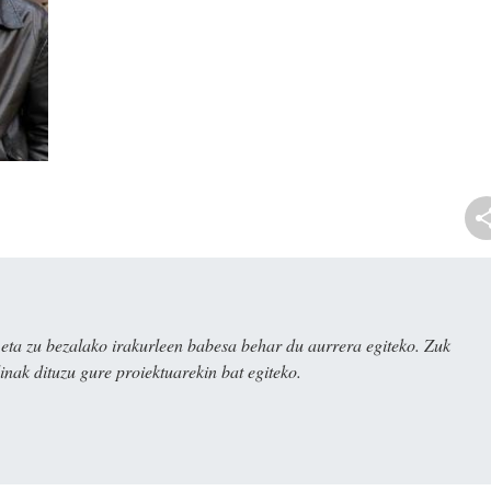
ta zu bezalako irakurleen babesa behar du aurrera egiteko. Zuk
nak dituzu gure proiektuarekin bat egiteko.