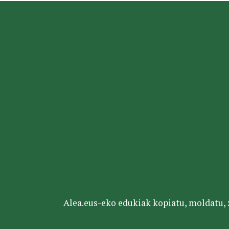
Alea.eus-eko edukiak kopiatu, moldatu, za