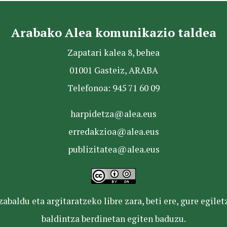
Arabako Alea komunikazio taldea
Zapatari kalea 8, behea
01001 Gasteiz, ARABA
Telefonoa: 945 71 60 09
harpidetza@alea.eus
erredakzioa@alea.eus
publizitatea@alea.eus
baldu eta argitaratzeko libre zara, beti ere, gure egile
baldintza berdinetan egiten baduzu.