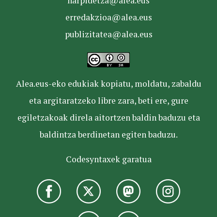
harpidetza@alea.eus
erredakzioa@alea.eus
publizitatea@alea.eus
Alea.eus-eko edukiak kopiatu, moldatu, zabaldu
eta argitaratzeko libre zara, beti ere, gure
egiletzakoak direla aitortzen baldin baduzu eta
baldintza berdinetan egiten baduzu.
Codesyntaxek garatua