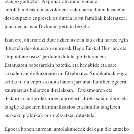
izango gaituzte". Azpimarratu dute, gainera,
antolakundeak eta auzokideek esku hartu duten kasuetan
desokupazio enpresek ez dutela lortu familiak kaleratzea,
joan den astean Bizkaian gertatu bezala.
Izan ere, ohartarazi dute azken astean lau esku hartze egin
dituztela desokupazio enpresek Hego Euskal Herrian, eta
"inpunitate osoz" jarduten dutela, poliziaren eta
Estatuaren babesarekin batetik, eta hedabide eta sare
sozialen anplifikazioarekin. Etxebizitza Sindikatuak gogor
kritikatu du enpresa mota hauen jarduna, familien egoera
zaurgarriaz baliatzen direlakoan. "Faxismoaren eta
diskurtso antiprolerarioen aurrelari" direla salatu dute, eta
langile klasearen kriminalizazioa eta familia langileen
aurkako praktikak normalizatzen dituztela.
Egoera honen aurrean, antolakundeak dei egin die antzeko