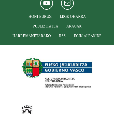
HONI BURUZ
LEGE OHARRA
PUBLIZITATEA
ARAUAK
HARREMANETARAKO
RSS
EGIN ALEAKIDE