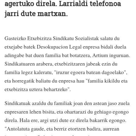
agertuko direla. Larrialdi telefonoa
jarri dute martxan.
Gasteizko Etxebizitza Sindikatu Sozialistak salatu du
etxejabe batek Desokupacion Legal enpresa bidali duela
adingabe bat duen familia bat botatzera, Artium inguruan.
Sindikatuaren arabera, etxebizitzaren jabeak ezin du
familia legez kaleratu, "iruzur egoera batean dagoelako",
eta horregatik baliatu du enpresa hau "familia kikildu eta
etxebizitza uztera behartzeko".
Sindikatuak azaldu du familiak joan den astean jaso zuela
enpresaren lehen bisita, eta ohartarazi du gehiago egongo
direla. Hala ere, argi utzi dute ez direla bakarrik egongo.
"Antolatuta gaude, eta berriz etortzen badira, aurrean