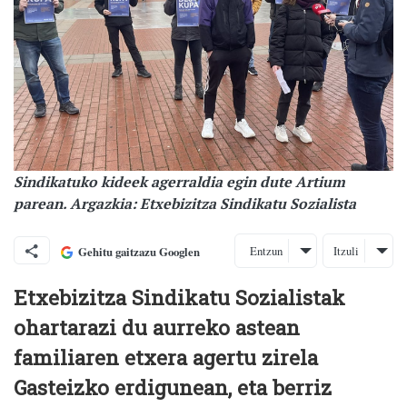
Sindikatuko kideek agerraldia egin dute Artium
parean. Argazkia: Etxebizitza Sindikatu Sozialista
Entzun
Itzuli
Gehitu gaitzazu Googlen
Etxebizitza Sindikatu Sozialistak
ohartarazi du aurreko astean
familiaren etxera agertu zirela
Gasteizko erdigunean, eta berriz