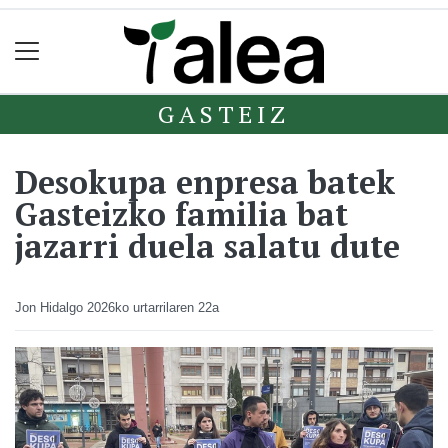
GASTEIZ
Desokupa enpresa batek
Gasteizko familia bat
jazarri duela salatu dute
Jon Hidalgo
2026ko urtarrilaren 22a