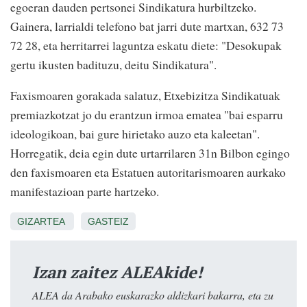
egoeran dauden pertsonei Sindikatura hurbiltzeko.
Gainera, larrialdi telefono bat jarri dute martxan, 632 73
72 28, eta herritarrei laguntza eskatu diete: "Desokupak
gertu ikusten badituzu, deitu Sindikatura".
Faxismoaren gorakada salatuz, Etxebizitza Sindikatuak
premiazkotzat jo du erantzun irmoa ematea "bai esparru
ideologikoan, bai gure hirietako auzo eta kaleetan".
Horregatik, deia egin dute urtarrilaren 31n Bilbon egingo
den faxismoaren eta Estatuen autoritarismoaren aurkako
manifestazioan parte hartzeko.
GIZARTEA
GASTEIZ
Izan zaitez ALEAkide!
ALEA da Arabako euskarazko aldizkari bakarra, eta zu