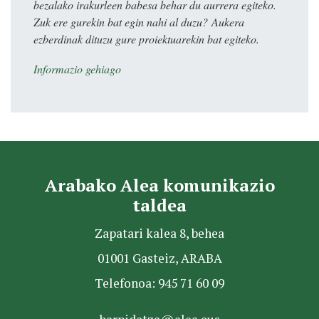
bezalako irakurleen babesa behar du aurrera egiteko.
Zuk ere gurekin bat egin nahi al duzu? Aukera
ezberdinak dituzu gure proiektuarekin bat egiteko.
Informazio gehiago
Arabako Alea komunikazio
taldea
Zapatari kalea 8, behea
01001 Gasteiz, ARABA
Telefonoa: 945 71 60 09