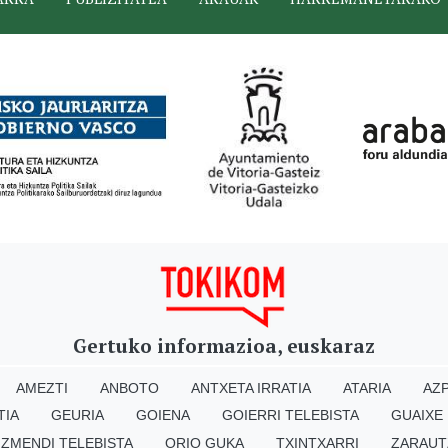
Gertuko informazioa, euskaraz
AMEZTI
ANBOTO
ANTXETA IRRATIA
ATARIA
AZP
TIA
GEURIA
GOIENA
GOIERRI TELEBISTA
GUAIXE
IZMENDI TELEBISTA
ORIO GUKA
TXINTXARRI
ZARAUT