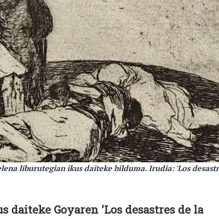
na liburutegian ikus daiteke bilduma. Irudia: 'Los desast
us daiteke Goyaren 'Los desastres de la