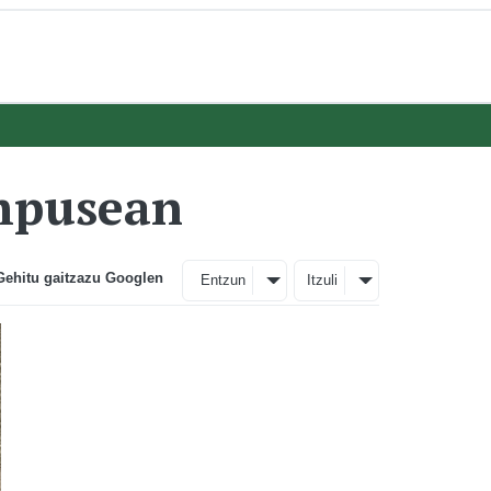
mpusean
Gehitu gaitzazu Googlen
Entzun
Itzuli