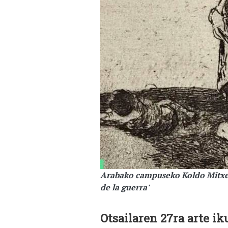
Arabako campuseko Koldo Mitxele
de la guerra'
Otsailaren 27ra arte ik