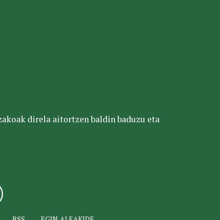
tzakoak direla aitortzen baldin baduzu eta
RSS
EGIN ALEAKIDE