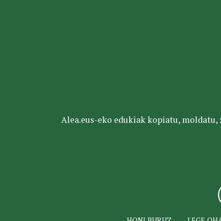
Alea.eus-eko edukiak kopiatu, moldatu, za
HONI BURUZ
LEGE OH