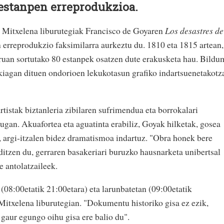
 estanpen erreprodukzioa.
itxelena liburutegiak Francisco de Goyaren
Los desastres de
erreprodukzio faksimilarra aurkeztu du. 1810 eta 1815 artean,
ruan sortutako 80 estanpek osatzen dute erakusketa hau. Bildu
akiagan dituen ondorioen lekukotasun grafiko indartsuenetakotz
rtistak biztanleria zibilaren sufrimendua eta borrokalari
ugan. Akuafortea eta aguatinta erabiliz, Goyak hilketak, gosea
n, argi-itzalen bidez dramatismoa indartuz. "Obra honek bere
ditzen du, gerraren basakeriari buruzko hausnarketa unibertsal
e antolatzaileek.
 (08:00etatik 21:00etara) eta larunbatetan (09:00etatik
 Mitxelena liburutegian. "Dokumentu historiko gisa ez ezik,
 gaur egungo oihu gisa ere balio du".