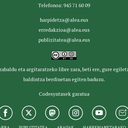
Telefonoa: 945 71 60 09
harpidetza@alea.eus
erredakzioa@alea.eus
publizitatea@alea.eus
baldu eta argitaratzeko libre zara, beti ere, gure egile
baldintza berdinetan egiten baduzu.
Codesyntaxek garatua
ARRA
PUBLIZITATEA
ARAUAK
HARREMANETARAKO