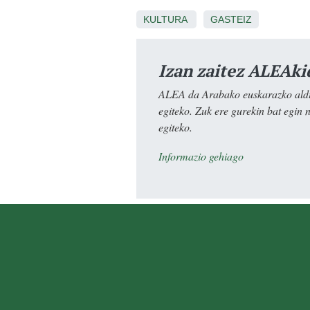
KULTURA
GASTEIZ
Izan zaitez ALEAki
ALEA da Arabako euskarazko aldiz
egiteko. Zuk ere gurekin bat egin 
egiteko.
Informazio gehiago