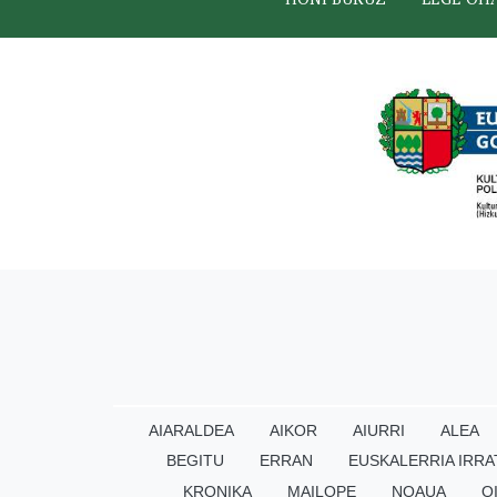
AIARALDEA
AIKOR
AIURRI
ALEA
BEGITU
ERRAN
EUSKALERRIA IRRA
KRONIKA
MAILOPE
NOAUA
O