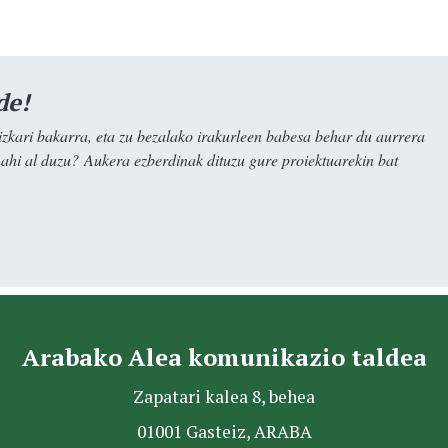
de!
kari bakarra, eta zu bezalako irakurleen babesa behar du aurrera
nahi al duzu? Aukera ezberdinak dituzu gure proiektuarekin bat
Arabako Alea komunikazio taldea
Zapatari kalea 8, behea
01001 Gasteiz, ARABA