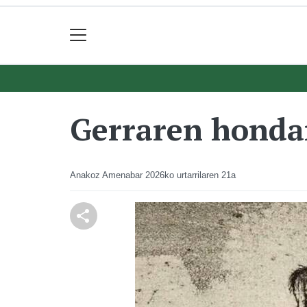
Gerraren honda
Anakoz Amenabar
2026ko urtarrilaren 21a