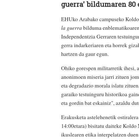
guerra' bildumaren 80
EHUko Arabako campuseko Koldo M
la guerra
bilduma enblematikoaren 
Independentzia Gerraren testuingu
gerra indarkeriaren eta horrek giz
hartzen da gaur egun.
Ohiko gorespen militarretik ihesi, a
anonimoen miseria jarri zituen jom
eta degradazio morala islatu zitue
garaiko testuinguru historikoa gain
eta gordin bat eskainiz", azaldu dut
Erakusketa astelehenetik ostiralera
14:00etara) bisitatu daiteke Koldo
ikuslearen etika interpelatzen duen