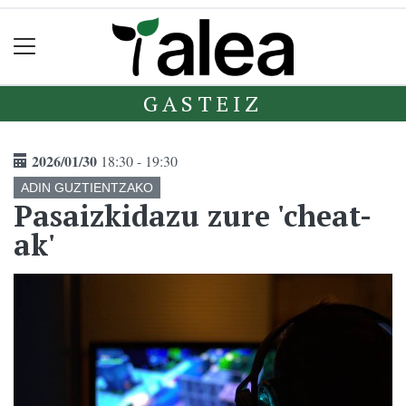
GASTEIZ
2026/01/30
18:30 - 19:30
ADIN GUZTIENTZAKO
Pasaizkidazu zure 'cheat-
ak'