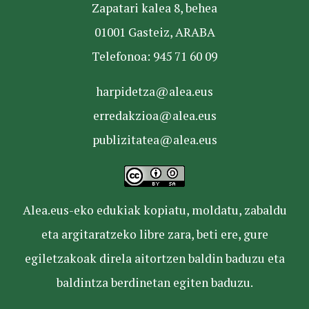
Zapatari kalea 8, behea
01001 Gasteiz, ARABA
Telefonoa: 945 71 60 09
harpidetza@alea.eus
erredakzioa@alea.eus
publizitatea@alea.eus
Alea.eus-eko edukiak kopiatu, moldatu, zabaldu
eta argitaratzeko libre zara, beti ere, gure
egiletzakoak direla aitortzen baldin baduzu eta
baldintza berdinetan egiten baduzu.