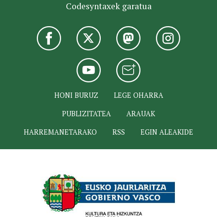
Codesyntaxek garatua
HONI BURUZ
LEGE OHARRA
PUBLIZITATEA
ARAUAK
HARREMANETARAKO
RSS
EGIN ALEAKIDE