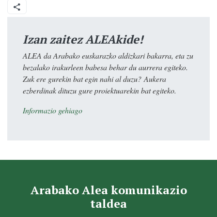
Izan zaitez ALEAkide!
ALEA da Arabako euskarazko aldizkari bakarra, eta zu
bezalako irakurleen babesa behar du aurrera egiteko.
Zuk ere gurekin bat egin nahi al duzu? Aukera
ezberdinak dituzu gure proiektuarekin bat egiteko.
Informazio gehiago
Arabako Alea komunikazio
taldea