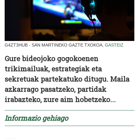
G4ZT3HUB - SAN MARTINEKO GAZTE TXOKOA,
GASTEIZ
Gure bideojoko gogokoenen
trikimailuak, estrategiak eta
sekretuak partekatuko ditugu. Maila
azkarrago pasatzeko, partidak
irabazteko, zure aim hobetzeko...
Informazio gehiago