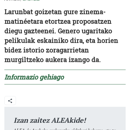
Larunbat goizetan gure zinema-
matinéetara etortzea proposatzen
diegu gazteenei. Genero ugaritako
pelikulak eskainiko dira, eta horien
bidez istorio zoragarrietan
murgiltzeko aukera izango da.
Informazio gehiago
Izan zaitez ALEAkide!
ALEA da Arabako euskarazko aldizkari bakarra, eta zu