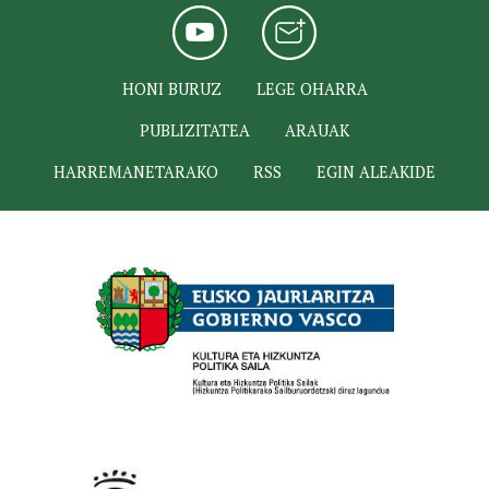
HONI BURUZ
LEGE OHARRA
PUBLIZITATEA
ARAUAK
HARREMANETARAKO
RSS
EGIN ALEAKIDE