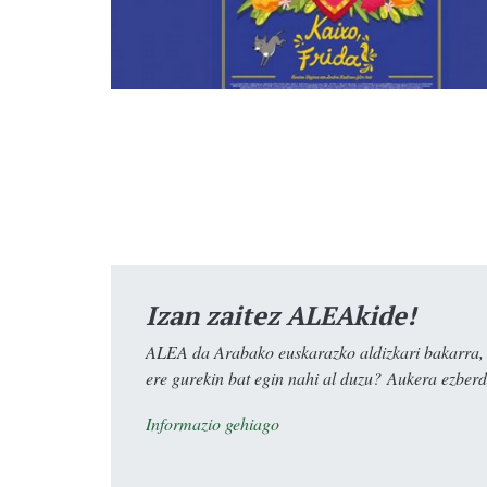
Izan zaitez ALEAkide!
ALEA da Arabako euskarazko aldizkari bakarra, e
ere gurekin bat egin nahi al duzu? Aukera ezberdi
Informazio gehiago