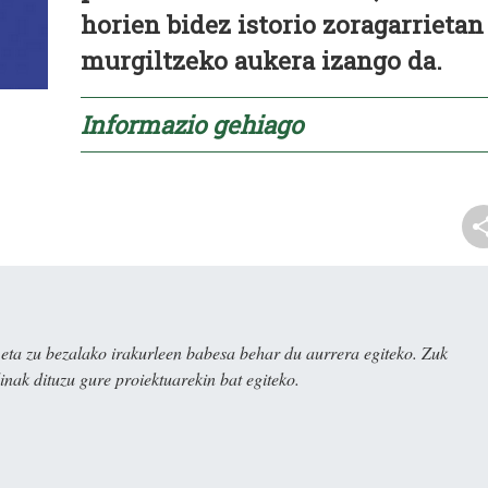
horien bidez istorio zoragarrietan
murgiltzeko aukera izango da.
Informazio gehiago
ta zu bezalako irakurleen babesa behar du aurrera egiteko. Zuk
nak dituzu gure proiektuarekin bat egiteko.