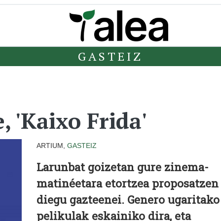
GASTEIZ
 'Kaixo Frida'
ARTIUM,
GASTEIZ
Larunbat goizetan gure zinema-
matinéetara etortzea proposatzen
diegu gazteenei. Genero ugaritako
pelikulak eskainiko dira, eta