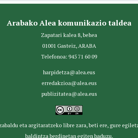
Arabako Alea komunikazio taldea
Zapatari kalea 8, behea
01001 Gasteiz, ARABA
Telefonoa: 945 71 60 09
harpidetza@alea.eus
erredakzioa@alea.eus
publizitatea@alea.eus
baldu eta argitaratzeko libre zara, beti ere, gure egile
baldintza berdinetan egiten baduzu.