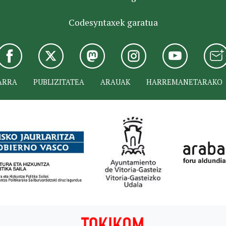
Codesyntaxek garatua
ARRA
PUBLIZITATEA
ARAUAK
HARREMANETARAKO