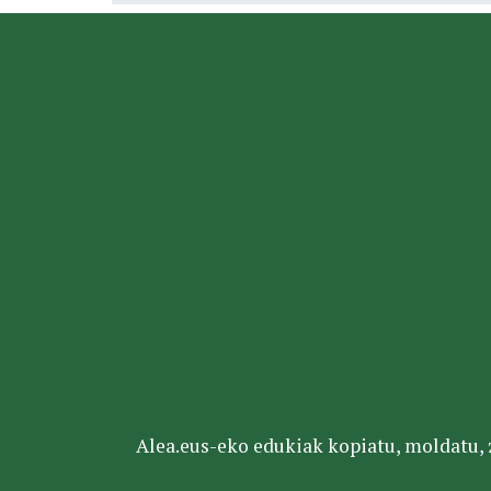
Alea.eus-eko edukiak kopiatu, moldatu, za