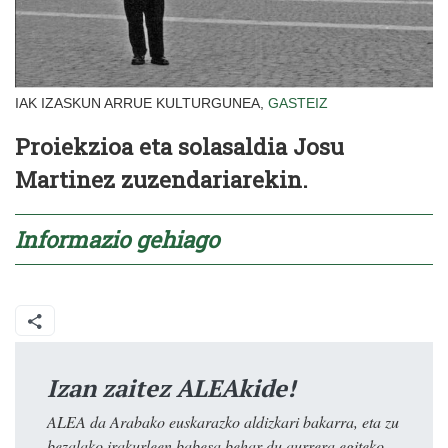
IAK IZASKUN ARRUE KULTURGUNEA,
GASTEIZ
Proiekzioa eta solasaldia Josu
Martinez zuzendariarekin.
Informazio gehiago
Izan zaitez ALEAkide!
ALEA da Arabako euskarazko aldizkari bakarra, eta zu
bezalako irakurleen babesa behar du aurrera egiteko.