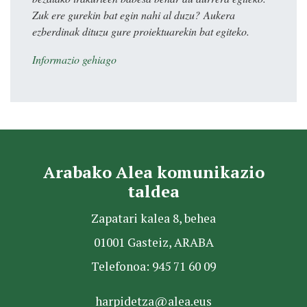
Zuk ere gurekin bat egin nahi al duzu? Aukera
ezberdinak dituzu gure proiektuarekin bat egiteko.
Informazio gehiago
Arabako Alea komunikazio
taldea
Zapatari kalea 8, behea
01001 Gasteiz, ARABA
Telefonoa: 945 71 60 09
harpidetza@alea.eus