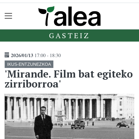
GASTEIZ
2026/01/13
17:00 - 18:30
IKUS-ENTZUNEZKOA
'Mirande. Film bat egiteko
zirriborroa'