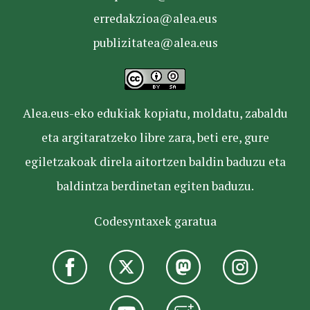
erredakzioa@alea.eus
publizitatea@alea.eus
Alea.eus-eko edukiak kopiatu, moldatu, zabaldu
eta argitaratzeko libre zara, beti ere, gure
egiletzakoak direla aitortzen baldin baduzu eta
baldintza berdinetan egiten baduzu.
Codesyntaxek garatua