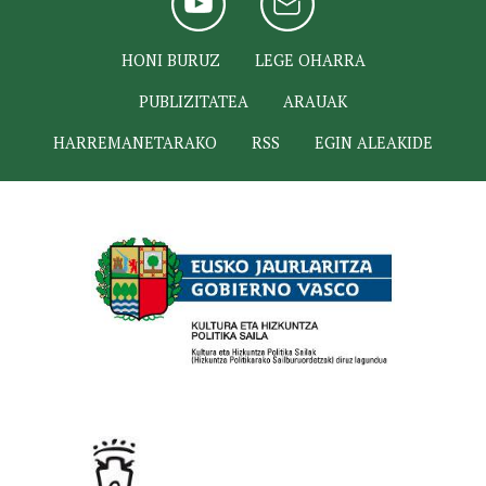
HONI BURUZ
LEGE OHARRA
PUBLIZITATEA
ARAUAK
HARREMANETARAKO
RSS
EGIN ALEAKIDE