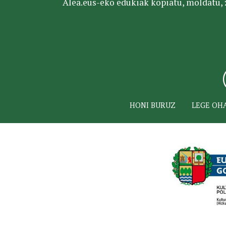
Alea.eus-eko edukiak kopiatu, moldatu, za
HONI BURUZ
LEGE OH