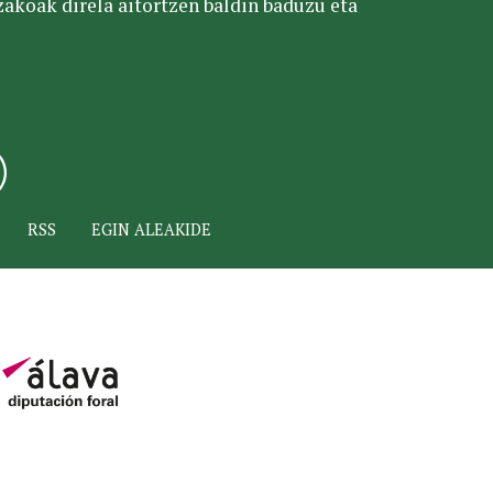
tzakoak direla aitortzen baldin baduzu eta
RSS
EGIN ALEAKIDE