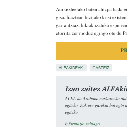
Aurkezleetako baten ahizpa bada er
gisa. Idaztean bizitako krisi exist
garrantziaz, bikiak izateko esperien
etorrita zer moduz egingo ote du P
P
ALEAKIDEAK
GASTEIZ
Izan zaitez ALEAki
ALEA da Arabako euskarazko aldiz
egiteko. Zuk ere gurekin bat egin 
egiteko.
Informazio gehiago