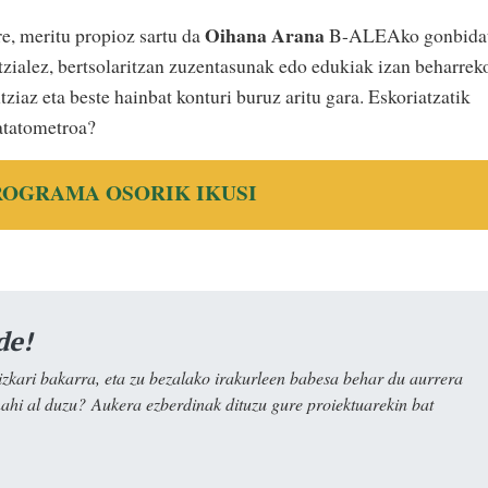
Oihana Arana
e, meritu propioz sartu da
B-ALEAko gonbida
entzialez, bertsolaritzan zuzentasunak edo edukiak izan beharrek
tziaz eta beste hainbat konturi buruz aritu gara. Eskoriatzatik
atatometroa?
ROGRAMA OSORIK IKUSI
de!
kari bakarra, eta zu bezalako irakurleen babesa behar du aurrera
nahi al duzu? Aukera ezberdinak dituzu gure proiektuarekin bat