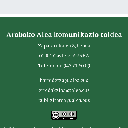
Arabako Alea komunikazio taldea
Zapatari kalea 8, behea
01001 Gasteiz, ARABA
Telefonoa: 945 71 60 09
harpidetza@alea.eus
erredakzioa@alea.eus
publizitatea@alea.eus