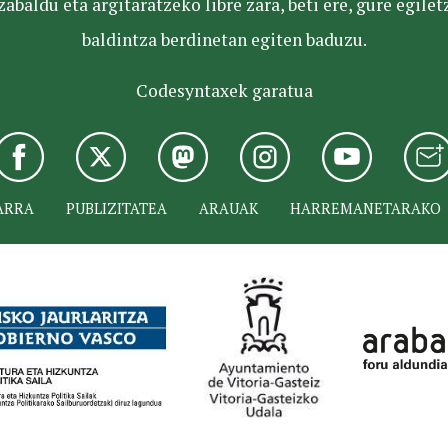
baldu eta argitaratzeko libre zara, beti ere, gure egile
baldintza berdinetan egiten baduzu.
Codesyntaxek garatua
ARRA
PUBLIZITATEA
ARAUAK
HARREMANETARAKO