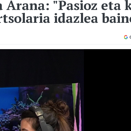
 Arana: "Pasioz eta 
tsolaria idazlea bain