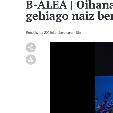
B-ALEA | Oihana
gehiago naiz ber
Erredakzioa
2025eko abenduaren 18a