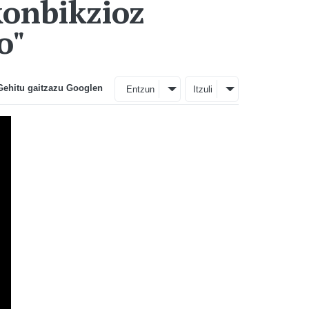
konbikzioz
o"
Gehitu gaitzazu Googlen
Entzun
Itzuli