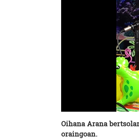
Oihana Arana bertsola
oraingoan.