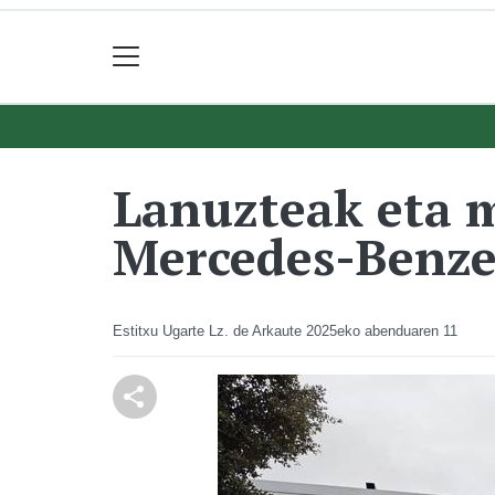
Lanuzteak eta m
Mercedes-Benze
Estitxu Ugarte Lz. de Arkaute
2025eko abenduaren 11