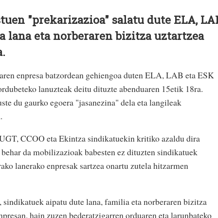
tuen "prekarizazioa" salatu dute ELA, LA
a lana eta norberaren bizitza uztartzea
a.
earen enpresa batzordean gehiengoa duten ELA, LAB eta ESK
ordubeteko lanuzteak deitu dituzte abenduaren 15etik 18ra.
te du gaurko egoera "jasanezina" dela eta langileak
.
 UGT, CCOO eta Ekintza sindikatuekin kritiko azaldu dira
 behar da mobilizazioak babesten ez dituzten sindikatuek
rako lanerako enpresak sartzea onartu zutela hitzarmen
 sindikatuek aipatu dute lana, familia eta norberaren bizitza
enpresan, hain zuzen bederatzigarren orduaren eta larunbateko