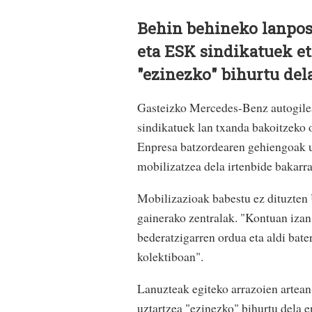
Behin behineko lanpos
eta ESK sindikatuek et
"ezinezko" bihurtu del
Gasteizko Mercedes-Benz autogil
sindikatuek lan txanda bakoitzeko 
Enpresa batzordearen gehiengoak us
mobilizatzea dela irtenbide bakarra
Mobilizazioak babestu ez dituzten
gainerako zentralak. "Kontuan izan
bederatzigarren ordua eta aldi bate
kolektiboan".
Lanuzteak egiteko arrazoien artean,
uztartzea "ezinezko" bihurtu dela 