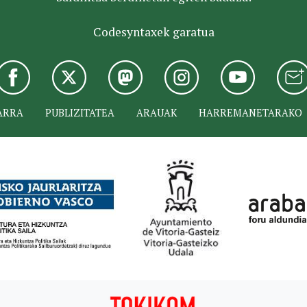
Codesyntaxek garatua
ARRA
PUBLIZITATEA
ARAUAK
HARREMANETARAKO