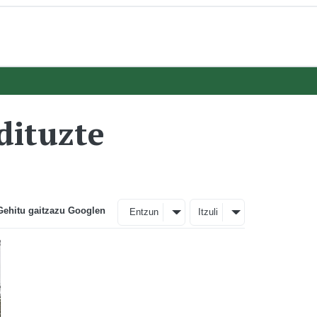
dituzte
Gehitu gaitzazu Googlen
Entzun
Itzuli