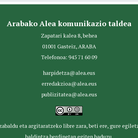
Arabako Alea komunikazio taldea
Zapatari kalea 8, behea
01001 Gasteiz, ARABA
Telefonoa: 945 71 60 09
harpidetza@alea.eus
erredakzioa@alea.eus
publizitatea@alea.eus
baldu eta argitaratzeko libre zara, beti ere, gure egile
baldintza berdinetan egiten baduzu.