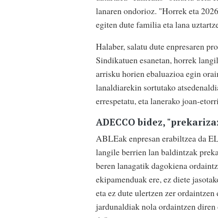
lanaren ondorioz. "Horrek eta 2026
egiten dute familia eta lana uztartz
Halaber, salatu dute enpresaren pro
Sindikatuen esanetan, horrek langil
arrisku horien ebaluazioa egin ora
lanaldiarekin sortutako atsedenaldi
errespetatu, eta lanerako joan-etor
ADECCO bidez, "prekariza
ABLEak enpresan erabiltzea da EL
langile berrien lan baldintzak preka
beren lanagatik dagokiena ordaintz
ekipamenduak ere, ez diete jasotako
eta ez dute ulertzen zer ordaintzen
jardunaldiak nola ordaintzen dir