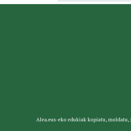
Alea.eus-eko edukiak kopiatu, moldatu, za