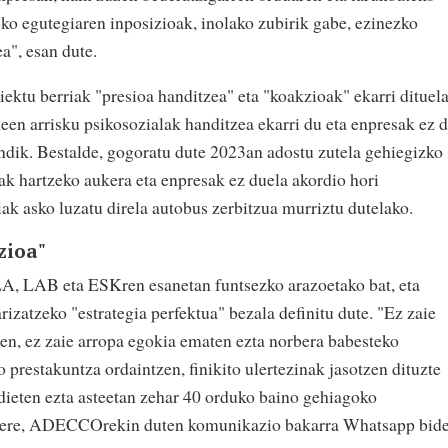
ko egutegiaren inposizioak, inolako zubirik gabe, ezinezko
ea", esan dute.
iektu berriak "presioa handitzea" eta "koakzioak" ekarri dituela
een arrisku psikosozialak handitzea ekarri du eta enpresak ez 
indik. Bestalde, gogoratu dute 2023an adostu zutela gehiegizko
ak hartzeko aukera eta enpresak ez duela akordio hori
riak asko luzatu direla autobus zerbitzua murriztu dutelako.
zioa"
A, LAB eta ESKren esanetan funtsezko arazoetako bat, eta
rizatzeko "estrategia perfektua" bezala definitu dute. "Ez zaie
en, ez zaie arropa egokia ematen ezta norbera babesteko
 prestakuntza ordaintzen, finikito ulertezinak jasotzen dituzte
 dieten ezta asteetan zehar 40 orduko baino gehiagoko
en ere, ADECCOrekin duten komunikazio bakarra Whatsapp bid