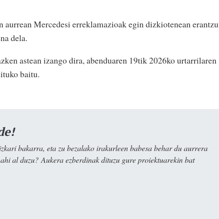
en aurrean Mercedesi erreklamazioak egin dizkiotenean erantz
na dela.
zken astean izango dira, abenduaren 19tik 2026ko urtarrilaren
ituko baitu.
de!
kari bakarra, eta zu bezalako irakurleen babesa behar du aurrera
nahi al duzu? Aukera ezberdinak dituzu gure proiektuarekin bat