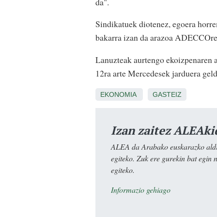
da".
Sindikatuek diotenez, egoera horr
bakarra izan da arazoa ADECCOre
Lanuzteak aurtengo ekoizpenaren a
12ra arte Mercedesek jarduera geld
EKONOMIA
GASTEIZ
Izan zaitez ALEAki
ALEA da Arabako euskarazko aldiz
egiteko. Zuk ere gurekin bat egin 
egiteko.
Informazio gehiago