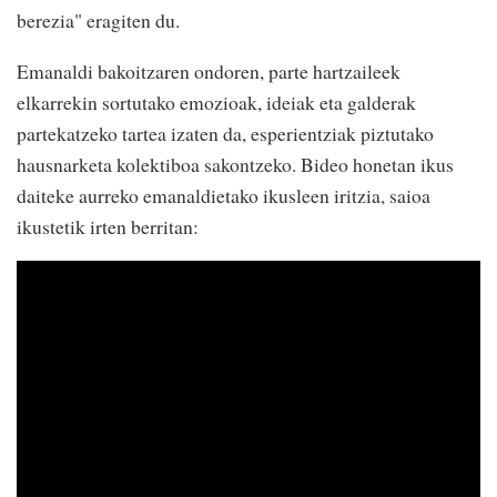
berezia" eragiten du.
Emanaldi bakoitzaren ondoren, parte hartzaileek
elkarrekin sortutako emozioak, ideiak eta galderak
partekatzeko tartea izaten da, esperientziak piztutako
hausnarketa kolektiboa sakontzeko. Bideo honetan ikus
daiteke aurreko emanaldietako ikusleen iritzia, saioa
ikustetik irten berritan: