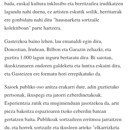
bada, euskal kultura inklusibo eta berritzailea irudikatzen
lagundu nahi duena, ez artisten eskutik soilik, herritarrak
ere gonbidatu nahi ditu "hausnarketa sortzaile
kolektiboan" parte hartzera.
Gasteizkoa baino lehen, lau emanaldi egin dira,
Donostian, Iruñean, Bilbon eta Garazin zehazki, eta
guztira 1.000 lagun inguru bertaratu dira. Bi saiotan,
ikuskizunaren ondoren galdeketa eta luntxa eskaini dira,
eta Gasteizen ere formatu hori errepikatuko da.
Saioek publiko oso anitza erakarri dute, adin guztietako
pertsonak, ikuspegi eta jatorri ezberdinetakoak.
Esperientzia zutik eta mugimenduan jasotzekoa da, arte
pieza bakoitza espazioaren txoko ezberdin batean
gertatzen baita. Publikoak sortzaileen erritmoa jarraitzen
du, eta horrek sortzaile eta ikusleen arteko "elkarrizketa