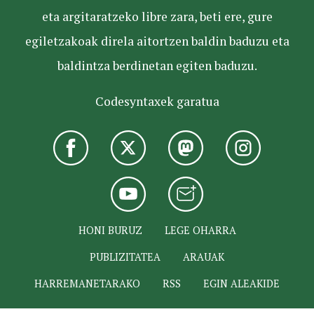
eta argitaratzeko libre zara, beti ere, gure
egiletzakoak direla aitortzen baldin baduzu eta
baldintza berdinetan egiten baduzu.
Codesyntaxek garatua
HONI BURUZ
LEGE OHARRA
PUBLIZITATEA
ARAUAK
HARREMANETARAKO
RSS
EGIN ALEAKIDE