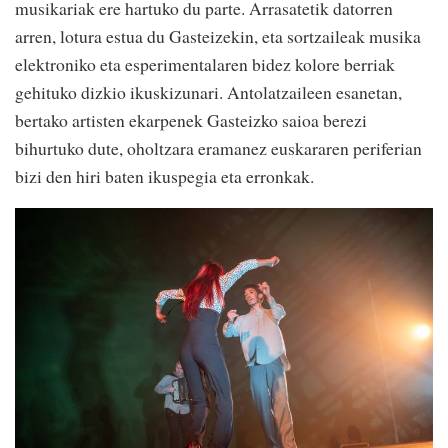
musikariak ere hartuko du parte. Arrasatetik datorren
arren, lotura estua du Gasteizekin, eta sortzaileak musika
elektroniko eta esperimentalaren bidez kolore berriak
gehituko dizkio ikuskizunari. Antolatzaileen esanetan,
bertako artisten ekarpenek Gasteizko saioa berezi
bihurtuko dute, oholtzara eramanez euskararen periferian
bizi den hiri baten ikuspegia eta erronkak.