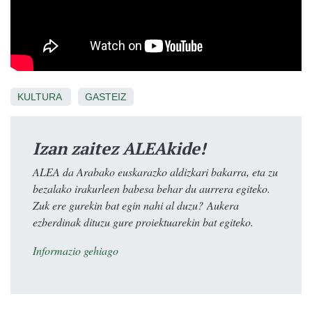
KULTURA
GASTEIZ
Izan zaitez ALEAkide!
ALEA da Arabako euskarazko aldizkari bakarra, eta zu
bezalako irakurleen babesa behar du aurrera egiteko.
Zuk ere gurekin bat egin nahi al duzu? Aukera
ezberdinak dituzu gure proiektuarekin bat egiteko.
Informazio gehiago