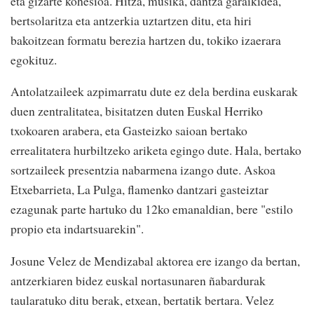
eta gizarte kohesioa. Hitza, musika, dantza garaikidea,
bertsolaritza eta antzerkia uztartzen ditu, eta hiri
bakoitzean formatu berezia hartzen du, tokiko izaerara
egokituz.
Antolatzaileek azpimarratu dute ez dela berdina euskarak
duen zentralitatea, bisitatzen duten Euskal Herriko
txokoaren arabera, eta Gasteizko saioan bertako
errealitatera hurbiltzeko ariketa egingo dute. Hala, bertako
sortzaileek presentzia nabarmena izango dute. Askoa
Etxebarrieta, La Pulga, flamenko dantzari gasteiztar
ezagunak parte hartuko du 12ko emanaldian, bere "estilo
propio eta indartsuarekin".
Josune Velez de Mendizabal aktorea ere izango da bertan,
antzerkiaren bidez euskal nortasunaren ñabardurak
taularatuko ditu berak, etxean, bertatik bertara. Velez