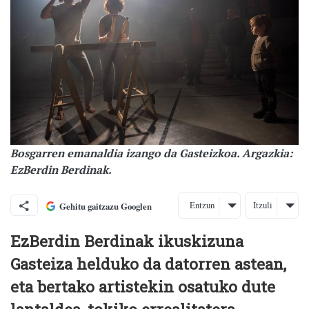
Bosgarren emanaldia izango da Gasteizkoa. Argazkia:
EzBerdin Berdinak.
Entzun
Itzuli
Gehitu gaitzazu Googlen
EzBerdin Berdinak ikuskizuna
Gasteiza helduko da datorren astean,
eta bertako artistekin osatuko dute