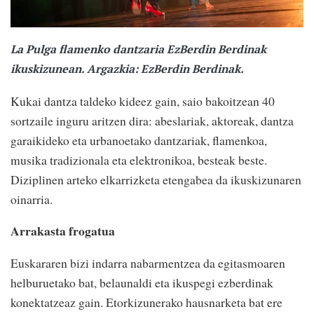
La Pulga flamenko dantzaria EzBerdin Berdinak
ikuskizunean. Argazkia: EzBerdin Berdinak.
Kukai dantza taldeko kideez gain, saio bakoitzean 40
sortzaile inguru aritzen dira: abeslariak, aktoreak, dantza
garaikideko eta urbanoetako dantzariak, flamenkoa,
musika tradizionala eta elektronikoa, besteak beste.
Diziplinen arteko elkarrizketa etengabea da ikuskizunaren
oinarria.
Arrakasta frogatua
Euskararen bizi indarra nabarmentzea da egitasmoaren
helburuetako bat, belaunaldi eta ikuspegi ezberdinak
konektatzeaz gain. Etorkizunerako hausnarketa bat ere