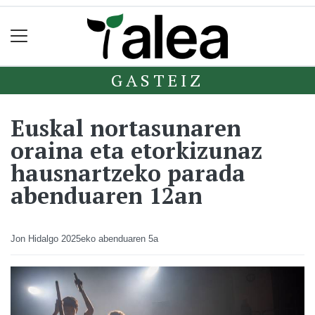
GASTEIZ
Euskal nortasunaren
oraina eta etorkizunaz
hausnartzeko parada
abenduaren 12an
Jon Hidalgo
2025eko abenduaren 5a