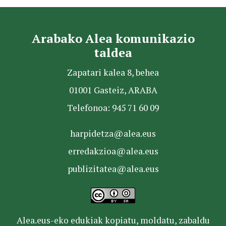
Arabako Alea komunikazio
taldea
Zapatari kalea 8, behea
01001 Gasteiz, ARABA
Telefonoa: 945 71 60 09
harpidetza@alea.eus
erredakzioa@alea.eus
publizitatea@alea.eus
Alea.eus-eko edukiak kopiatu, moldatu, zabaldu