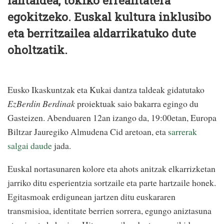
lantaldea, tokiko errealitatera
egokitzeko. Euskal kultura inklusibo
eta berritzailea aldarrikatuko dute
oholtzatik.
Eusko Ikaskuntzak eta Kukai dantza taldeak gidatutako
EzBerdin Berdinak
proiektuak saio bakarra egingo du
Gasteizen. Abenduaren 12an izango da, 19:00etan, Europa
Biltzar Jauregiko Almudena Cid aretoan, eta
sarrerak
salgai daude
jada.
Euskal nortasunaren kolore eta ahots anitzak elkarrizketan
jarriko ditu esperientzia sortzaile eta parte hartzaile honek.
Egitasmoak erdigunean jartzen ditu euskararen
transmisioa, identitate berrien sorrera, egungo aniztasuna