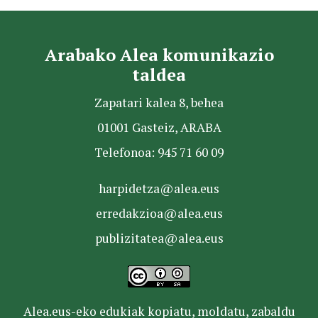
Arabako Alea komunikazio
taldea
Zapatari kalea 8, behea
01001 Gasteiz, ARABA
Telefonoa: 945 71 60 09
harpidetza@alea.eus
erredakzioa@alea.eus
publizitatea@alea.eus
Alea.eus-eko edukiak kopiatu, moldatu, zabaldu