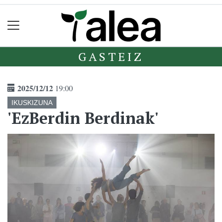
GASTEIZ
2025/12/12
19:00
IKUSKIZUNA
'EzBerdin Berdinak'