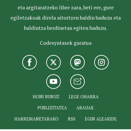
eta argitaratzeko libre zara, beti ere, gure
egiletzakoak direla aitortzen baldin baduzu eta
baldintza berdinetan egiten baduzu.
Codesyntaxek garatua
HONI BURUZ
LEGE OHARRA
PUBLIZITATEA
ARAUAK
HARREMANETARAKO
RSS
EGIN ALEAKIDE