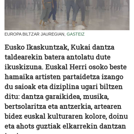
EUROPA BILTZAR JAUREGIAN,
GASTEIZ
Eusko Ikaskuntzak, Kukai dantza
taldearekin batera antolatu dute
ikuskizuna. Euskal Herri osoko beste
hamaika artisten partaidetza izango
du saioak eta diziplina ugari biltzen
ditu: dantza garaikidea, musika,
bertsolaritza eta antzerkia, artearen
bidez euskal kulturaren kolore, doinu
eta ahots guztiak elkarrekin dantzan