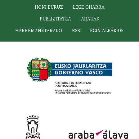
HONI BURUZ
LEGE OHARRA
PUBLIZITATEA
ARAUAK
HARREMANETARAKO
RSS
EGIN ALEAKIDE