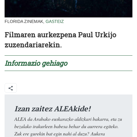
FLORIDA ZINEMAK,
GASTEIZ
Filmaren aurkezpena Paul Urkijo
zuzendariarekin.
Informazio
gehiago
Izan zaitez ALEAkide!
ALEA da Arabako euskarazko aldizkari bakarra, eta zu
bezalako irakurleen babesa behar du aurrera egiteko.
Zuk ere gurekin bat egin nahi al duzu? Aukera