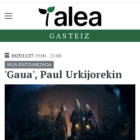
GASTEIZ
2025/11/27
19:00 - 21:00
IKUS-ENTZUNEZKOA
'Gaua', Paul Urkijorekin