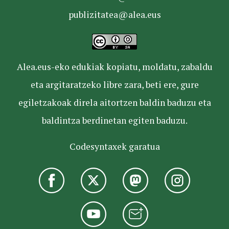
publizitatea@alea.eus
Alea.eus-eko edukiak kopiatu, moldatu, zabaldu
eta argitaratzeko libre zara, beti ere, gure
egiletzakoak direla aitortzen baldin baduzu eta
baldintza berdinetan egiten baduzu.
Codesyntaxek garatua