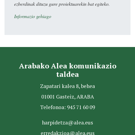
ezberdinak dituzu gure proiektuarekin bat egiteko.
Informazio gehiago
Arabako Alea komunikazio
taldea
Zapatari kalea 8, behea
01001 Gasteiz, ARABA
Telefonoa: 945 71 60 09
harpidetza@alea.eus
erredakzioa@alea.eus