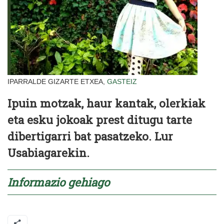
IPARRALDE GIZARTE ETXEA,
GASTEIZ
Ipuin motzak, haur kantak, olerkiak
eta esku jokoak prest ditugu tarte
dibertigarri bat pasatzeko. Lur
Usabiagarekin.
Informazio gehiago