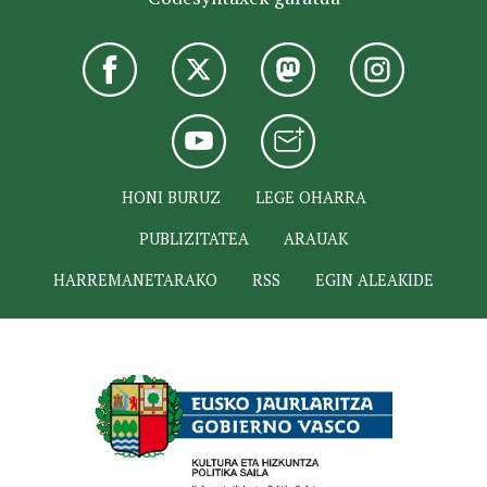
HONI BURUZ
LEGE OHARRA
PUBLIZITATEA
ARAUAK
HARREMANETARAKO
RSS
EGIN ALEAKIDE