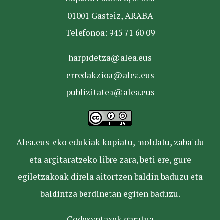
01001 Gasteiz, ARABA
Telefonoa: 945 71 60 09
harpidetza@alea.eus
erredakzioa@alea.eus
publizitatea@alea.eus
Alea.eus-eko edukiak kopiatu, moldatu, zabaldu
eta argitaratzeko libre zara, beti ere, gure
egiletzakoak direla aitortzen baldin baduzu eta
baldintza berdinetan egiten baduzu.
Codesyntaxek garatua