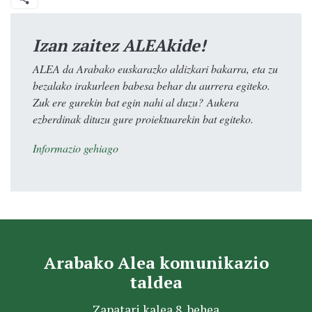
Izan zaitez ALEAkide!
ALEA da Arabako euskarazko aldizkari bakarra, eta zu
bezalako irakurleen babesa behar du aurrera egiteko.
Zuk ere gurekin bat egin nahi al duzu? Aukera
ezberdinak dituzu gure proiektuarekin bat egiteko.
Informazio gehiago
Arabako Alea komunikazio
taldea
Zapatari kalea 8, behea