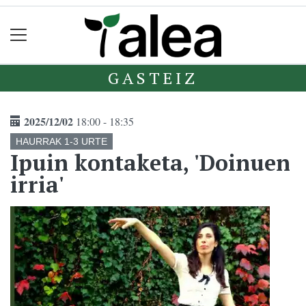
GASTEIZ
2025/12/02
18:00 - 18:35
HAURRAK 1-3 URTE
Ipuin kontaketa, 'Doinuen
irria'