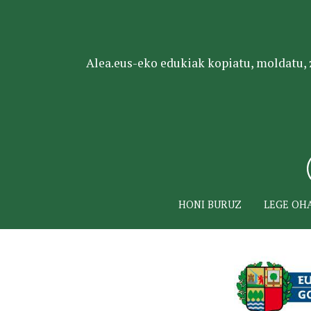
Alea.eus-eko edukiak kopiatu, moldatu, za
HONI BURUZ
LEGE OH