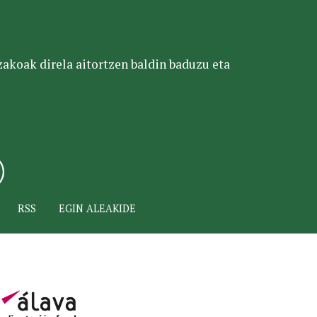
tzakoak direla aitortzen baldin baduzu eta
RSS
EGIN ALEAKIDE