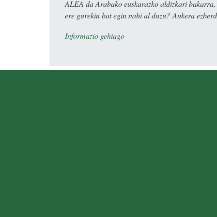
ALEA da Arabako euskarazko aldizkari bakarra, e
ere gurekin bat egin nahi al duzu? Aukera ezberdi
Informazio gehiago