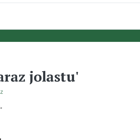
araz jolastu'
IZ
.
,