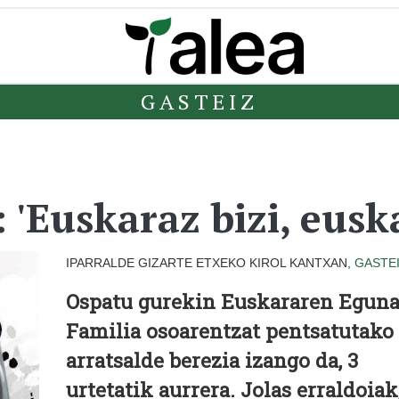
GASTEIZ
 'Euskaraz bizi, eusk
IPARRALDE GIZARTE ETXEKO KIROL KANTXAN,
GASTE
Ospatu gurekin Euskararen Eguna
Familia osoarentzat pentsatutako
arratsalde berezia izango da, 3
urtetatik aurrera. Jolas erraldoiak