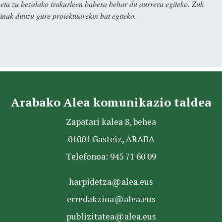
ta zu bezalako irakurleen babesa behar du aurrera egiteko. Zuk
nak dituzu gure proiektuarekin bat egiteko.
Arabako Alea komunikazio taldea
Zapatari kalea 8, behea
01001 Gasteiz, ARABA
Telefonoa: 945 71 60 09
harpidetza@alea.eus
erredakzioa@alea.eus
publizitatea@alea.eus