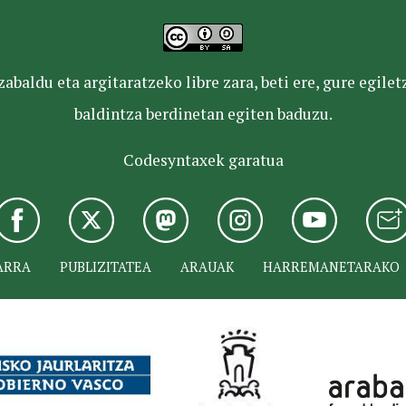
baldu eta argitaratzeko libre zara, beti ere, gure egile
baldintza berdinetan egiten baduzu.
Codesyntaxek garatua
ARRA
PUBLIZITATEA
ARAUAK
HARREMANETARAKO