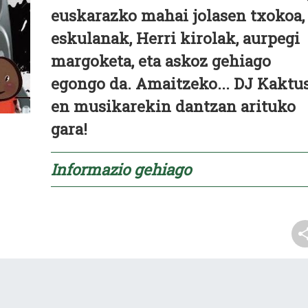
euskarazko mahai jolasen txokoa,
eskulanak, Herri kirolak, aurpegi
margoketa, eta askoz gehiago
egongo da. Amaitzeko... DJ Kaktu
en musikarekin dantzan arituko
gara!
Informazio gehiago