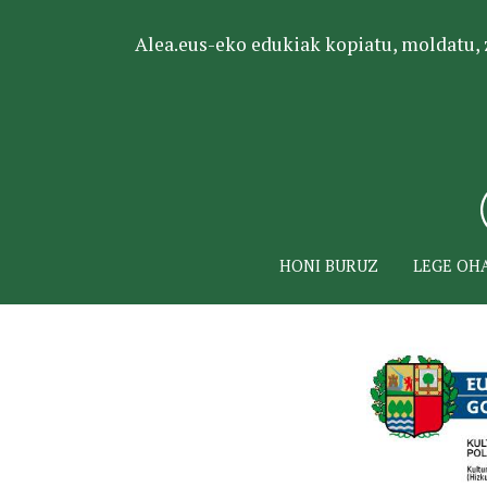
Alea.eus-eko edukiak kopiatu, moldatu, za
HONI BURUZ
LEGE OH