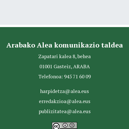
Arabako Alea komunikazio taldea
Zapatari kalea 8, behea
01001 Gasteiz, ARABA
Telefonoa: 945 71 60 09
harpidetza@alea.eus
erredakzioa@alea.eus
publizitatea@alea.eus