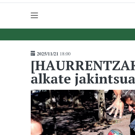
2025/11/21
18:00
[HAURRENTZAKO
alkate jakintsua