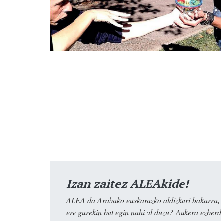
Izan zaitez ALEAkide!
ALEA da Arabako euskarazko aldizkari bakarra, e
ere gurekin bat egin nahi al duzu? Aukera ezberdi