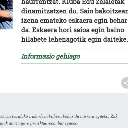
haurrentzat. Kluba Edu Zelaietak
dinamitzatzen du. Saio bakoitzea
izena emateko eskaera egin behar
da. Eskaera hori saioa egin baino
hilabete lehenagotik egin daiteke.
Informazio gehiago
ta zu bezalako irakurleen babesa behar du aurrera egiteko. Zuk
nak dituzu gure proiektuarekin bat egiteko.