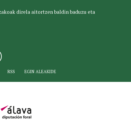
tzakoak direla aitortzen baldin baduzu eta
RSS
EGIN ALEAKIDE