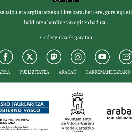
baldu eta argitaratzeko libre zara, beti ere, gure egile
baldintza berdinetan egiten baduzu.
Codesyntaxek garatua
ARRA
PUBLIZITATEA
ARAUAK
HARREMANETARAKO