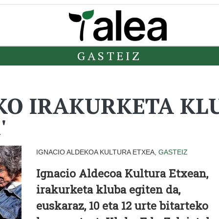
GASTEIZ
 IRAKURKETA KLUB
'
IGNACIO ALDEKOA KULTURA ETXEA,
GASTEIZ
Ignacio Aldecoa Kultura Etxean,
irakurketa kluba egiten da,
euskaraz, 10 eta 12 urte bitarteko