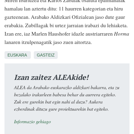
Miren Ibarluzea eta Karlos Zabalak osatuta epaimahaiak
hamalau lan aztertu ditu: 11 haurren kategorian eta hiru
gazteenean. Arabako Aldizkari Ofizialean jaso dute gaur
erabakia. Zubillagak bi urtez jarraian irabazi du lehiaketa.
Izan ere, iaz Marlen Haushofer idazle austriarraren
Horma
lanaren itzulpenagatik jaso zuen aitortza.
EUSKARA
GASTEIZ
Izan zaitez ALEAkide!
ALEA da Arabako euskarazko aldizkari bakarra, eta zu
bezalako irakurleen babesa behar du aurrera egiteko.
Zuk ere gurekin bat egin nahi al duzu? Aukera
ezberdinak dituzu gure proiektuarekin bat egiteko.
Informazio gehiago