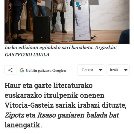
Iazko edizioan egindako sari banaketa. Argazkia:
GASTEIZKO UDALA
Entzun
Itzuli
Gehitu gaitzazu Googlen
Haur eta gazte literaturako
euskarazko itzulpenik onenen
Vitoria-Gasteiz sariak irabazi dituzte,
Zipotz
eta
Itsaso gaziaren balada bat
lanengatik.