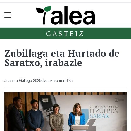
GASTEIZ
Zubillaga eta Hurtado de
Saratxo, irabazle
Juanma Gallego
2025eko azaroaren 12a