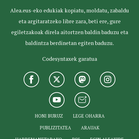
Alea.eus-eko edukiak kopiatu, moldatu, zabaldu
eta argitaratzeko libre zara, beti ere, gure
egiletzakoak direla aitortzen baldin baduzu eta
baldintza berdinetan egiten baduzu.
Codesyntaxek garatua
HONI BURUZ
LEGE OHARRA
PUBLIZITATEA
ARAUAK