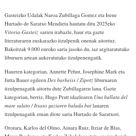
Gasteizko Udalak Naroa Zubillaga Gomez eta Irene
Hurtado de Saratxo Mendieta hautatu ditu 2025eko
Vitoria-Gasteiz
sarien irabazle, haur eta gazte
literaturaren euskarazko itzulpenik onenak aitortuz.
Bakoitzak 9.000 euroko saria jasoko du, iaz argitaratutako
liburuen artean aukeratutako itzulpenengatik.
Haurren kategorian, Annette Pehnt, Josephine Mark eta
Jutta Bauer egileen
Des barbeiss / Zipotz
liburuaren
itzulpenagatik aitortu dute Zubillagaren lana. Gazte
kategorian, berriz, Hugo Pratt idazlearen
Una ballata del
mare salato / Itsaso gaziaren balada bat
lanaren
itzulpenagatik eman diote saria Hurtado de Saratxori.
Orotara, Karlos del Olmo, Ainara Ruiz, Itziar de Blas,