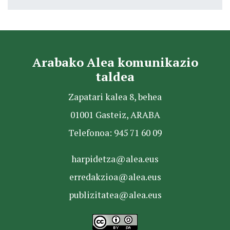
Arabako Alea komunikazio
taldea
Zapatari kalea 8, behea
01001 Gasteiz, ARABA
Telefonoa: 945 71 60 09
harpidetza@alea.eus
erredakzioa@alea.eus
publizitatea@alea.eus