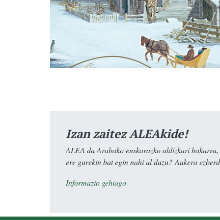
Izan zaitez ALEAkide!
ALEA da Arabako euskarazko aldizkari bakarra, e
ere gurekin bat egin nahi al duzu? Aukera ezberdi
Informazio gehiago