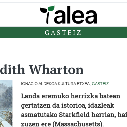
GASTEIZ
Edith Wharton
IGNACIO ALDEKOA KULTURA ETXEA,
GASTEIZ
Landa eremuko herrixka batean
gertatzen da istorioa, idazleak
asmatutako Starkfield herrian, ha
zuzen ere (Massachusetts).