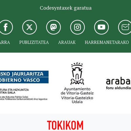
Codesyntaxek garatua
ARRA
PUBLIZITATEA
ARAUAK
HARREMANETARAKO