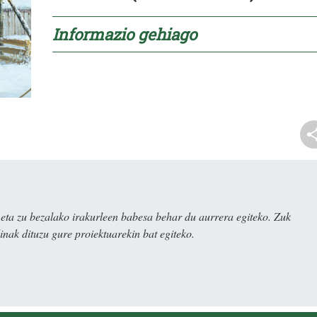
Informazio
gehiago
ta zu bezalako irakurleen babesa behar du aurrera egiteko. Zuk
nak dituzu gure proiektuarekin bat egiteko.