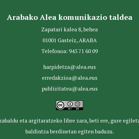
Arabako Alea komunikazio taldea
Zapatari kalea 8, behea
01001 Gasteiz, ARABA
Telefonoa: 945 71 60 09
harpidetza@alea.eus
erredakzioa@alea.eus
publizitatea@alea.eus
baldu eta argitaratzeko libre zara, beti ere, gure egile
baldintza berdinetan egiten baduzu.