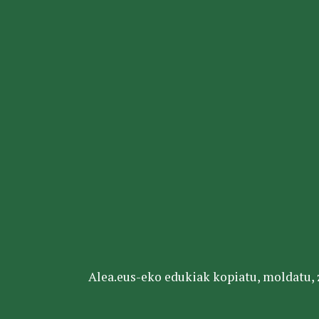
Alea.eus-eko edukiak kopiatu, moldatu, za