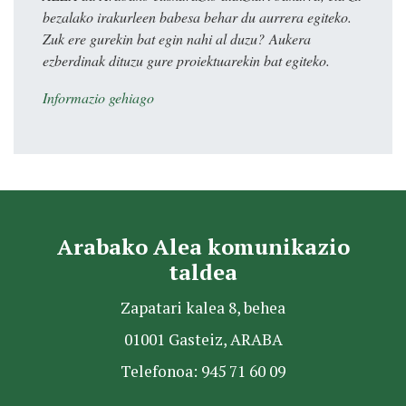
bezalako irakurleen babesa behar du aurrera egiteko.
Zuk ere gurekin bat egin nahi al duzu? Aukera
ezberdinak dituzu gure proiektuarekin bat egiteko.
Informazio gehiago
Arabako Alea komunikazio
taldea
Zapatari kalea 8, behea
01001 Gasteiz, ARABA
Telefonoa: 945 71 60 09