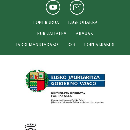
HONI BURUZ
LEGE OHARRA
PUBLIZITATEA
ARAUAK
HARREMANETARAKO
RSS
EGIN ALEAKIDE