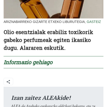
ARIZNABARREKO GIZARTE ETXEKO LIBURUTEGIA,
GASTEIZ
Olio esentzialak erabiliz toxikorik
gabeko perfumeak egiten ikasiko
dugu. Alararen eskutik.
Informazio gehiago
Izan zaitez ALEAkide!
ALEA da Arabako euskarazko aldizkari bakarra, eta zu