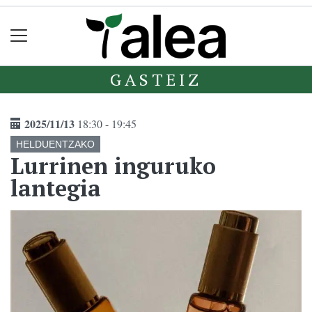
GASTEIZ
2025/11/13
18:30 - 19:45
HELDUENTZAKO
Lurrinen inguruko
lantegia