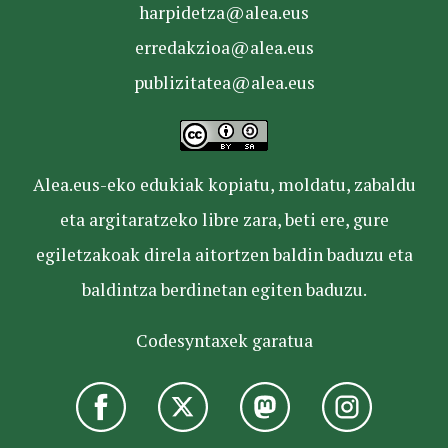
harpidetza@alea.eus
erredakzioa@alea.eus
publizitatea@alea.eus
Alea.eus-eko edukiak kopiatu, moldatu, zabaldu
eta argitaratzeko libre zara, beti ere, gure
egiletzakoak direla aitortzen baldin baduzu eta
baldintza berdinetan egiten baduzu.
Codesyntaxek garatua