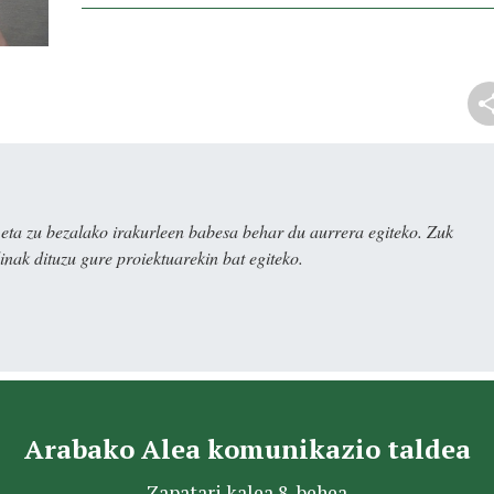
ta zu bezalako irakurleen babesa behar du aurrera egiteko. Zuk
nak dituzu gure proiektuarekin bat egiteko.
Arabako Alea komunikazio taldea
Zapatari kalea 8, behea