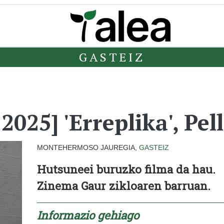
GASTEIZ
25] 'Erreplika', Pell
MONTEHERMOSO JAUREGIA,
GASTEIZ
Hutsuneei buruzko filma da hau.
Zinema Gaur zikloaren barruan.
Informazio gehiago