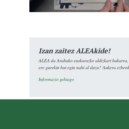
Izan zaitez ALEAkide!
ALEA da Arabako euskarazko aldizkari bakarra, e
ere gurekin bat egin nahi al duzu? Aukera ezberdi
Informazio gehiago