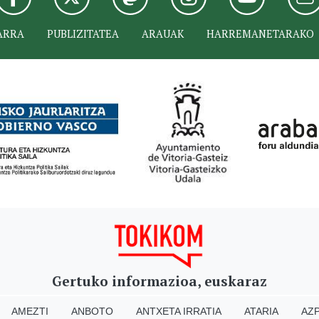
ARRA
PUBLIZITATEA
ARAUAK
HARREMANETARAKO
Gertuko informazioa, euskaraz
AMEZTI
ANBOTO
ANTXETA IRRATIA
ATARIA
AZP