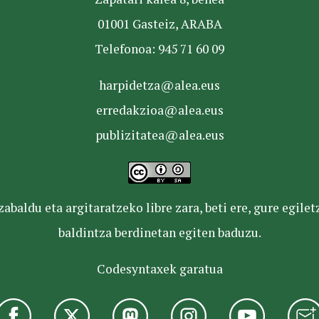
01001 Gasteiz, ARABA
Telefonoa: 945 71 60 09
harpidetza@alea.eus
erredakzioa@alea.eus
publizitatea@alea.eus
baldu eta argitaratzeko libre zara, beti ere, gure egile
baldintza berdinetan egiten baduzu.
Codesyntaxek garatua