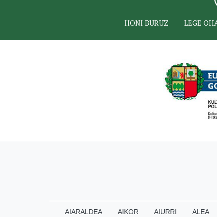
HONI BURUZ
LEGE OH
AIARALDEA
AIKOR
AIURRI
ALEA