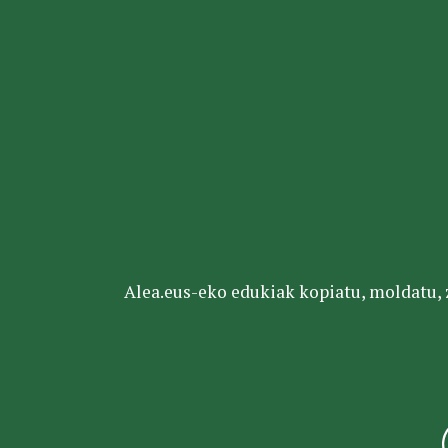
Alea.eus-eko edukiak kopiatu, moldatu, za