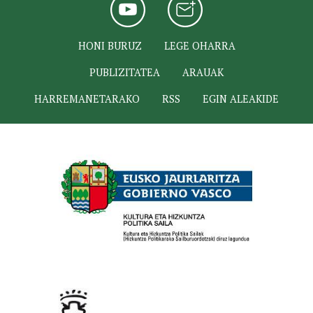
HONI BURUZ
LEGE OHARRA
PUBLIZITATEA
ARAUAK
HARREMANETARAKO
RSS
EGIN ALEAKIDE