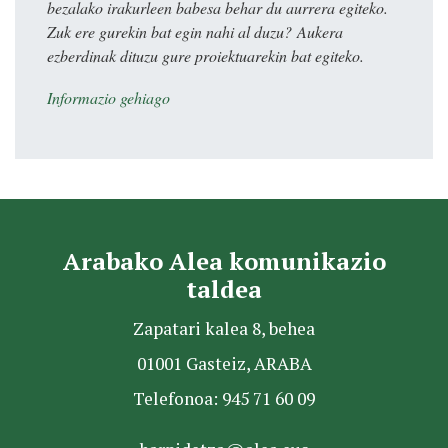
bezalako irakurleen babesa behar du aurrera egiteko.
Zuk ere gurekin bat egin nahi al duzu? Aukera
ezberdinak dituzu gure proiektuarekin bat egiteko.
Informazio gehiago
Arabako Alea komunikazio
taldea
Zapatari kalea 8, behea
01001 Gasteiz, ARABA
Telefonoa: 945 71 60 09