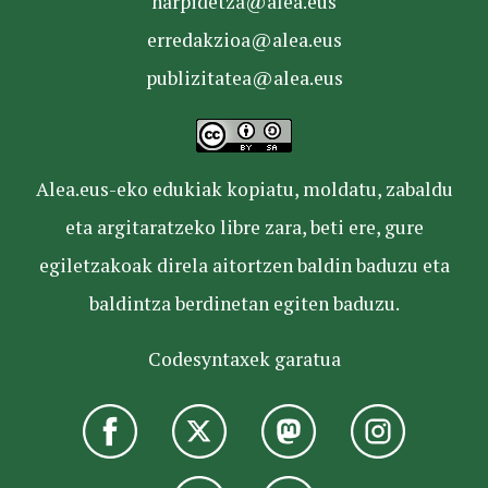
harpidetza@alea.eus
erredakzioa@alea.eus
publizitatea@alea.eus
Alea.eus-eko edukiak kopiatu, moldatu, zabaldu
eta argitaratzeko libre zara, beti ere, gure
egiletzakoak direla aitortzen baldin baduzu eta
baldintza berdinetan egiten baduzu.
Codesyntaxek garatua