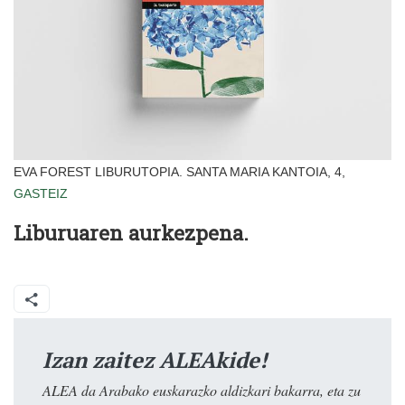
EVA FOREST LIBURUTOPIA. SANTA MARIA KANTOIA, 4,
GASTEIZ
Liburuaren aurkezpena.
Izan zaitez ALEAkide!
ALEA da Arabako euskarazko aldizkari bakarra, eta zu